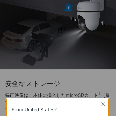
安全なストレージ
†
録画映像は、本体に挿入したmicroSDカード
（最
大512GB）やTapo Care**のクラウドストレージ
Close
サービスを利用して保存可能です。
From United States?