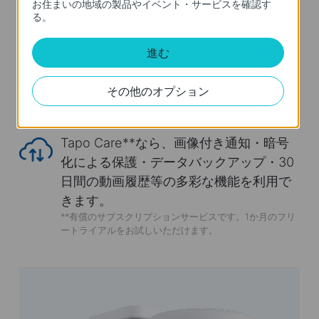
お住まいの地域の製品やイベント・サービスを確認す
る。
最大512GBのmicroSDカードに対応し、
2Kの映像を最長840時間（約35日間）録
進む
画可能とされているので、ストレージの
容量に悩まされることなく保存できま
その他のオプション
†
す。
Tapo Care**なら、画像付き通知・暗号
化による保護・データバックアップ・30
日間の動画履歴等の多彩な機能を利用で
きます。
**有償のサブスクリプションサービスです。1か月のフリ
ートライアルをお試しいただけます。