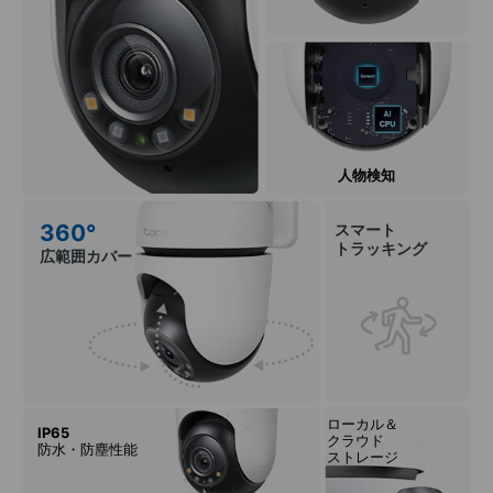
人物検知
360°
スマート
トラッキング
広範囲カバー
ローカル＆
IP65
クラウド
防水・防塵性能
ストレージ