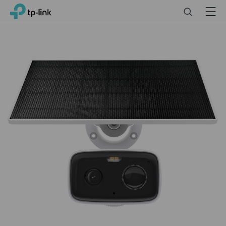
Click
Search
Menu
TP-Link, Reliably Smart
to
skip
the
柔軟な角度調整
navigation
ソーラーパネルの台座は角度を変えられる
bar
ので、壁面や屋根等、設置場所に合わせて
十分な太陽光を取り込めるように調整する
ことができます。
高効率なソーラーセル
単結晶シリコンセルで構成されたソーラー
パネルは、従来品よりも効率的に光を吸収
し、デバイスへ給電することが可能です。
5200mAhバッテリー搭載
1度フル充電をしておけば最長180日間連続
で使用できる長持ちバッテリーを搭載して
†
いるため、曇りや雨の日でも安心です。