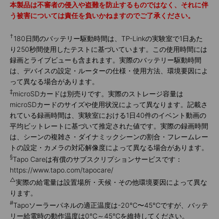
本製品は不審者の侵入や盗難を防止するものではなく、それに伴
う被害については責任を負いかねますのでご了承ください。
†
180日間のバッテリー駆動時間は、TP-Linkの実験室で1日あた
り250秒間使用したテストに基づいています。この使用時間には
録画とライブビューも含まれます。実際のバッテリー駆動時間
は、デバイスの設定・ルーターの仕様・使用方法、環境要因によ
って異なる場合があります。
‡
microSDカードは別売りです。実際のストレージ容量は
microSDカードのサイズや使用状況によって異なります。記載さ
れている録画時間は、実験室における1日40件のイベント動画の
平均ビットレートに基づいて推定された値です。実際の録画時間
は、シーンの複雑さ・ダイナミックシーンの割合・フレームレー
トの設定・カメラの対応解像度によって異なる場合があります。
§
Tapo Careは有償のサブスクリプションサービスです：
https://www.tapo.com/tapocare/
△
実際の給電量は設置場所・天候・その他環境要因によって異な
ります。
#
Tapoソーラーパネルの適正温度は-20℃〜45℃ですが、バッテ
リー給電時の動作温度は0℃～45℃を維持してください。