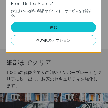
From United States?
お住まいの地域の製品やイベント・サービスを確認す
便利なアラート機能
る。
自分で吹き込んだ音声をアラート音にしたり、
進む
ライトの明るさを調整したりして、不審者へ必
要に応じた警告を出すことができます。
その他のオプション
細部までクリア
1080pの解像度で人の顔やナンバープレートもク
リアに映し出し、お家のセキュリティを強化し
ます。