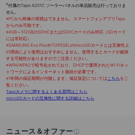
※
付属のTapo A201C ソーラーパネルの単品販売は行っておりま
せん。
※
PCから映像の視聴はできません。スマートフォンアプリTapo
からのみ可能です。
※
4GB～512GBのSDHCまたはSDXCカードのみ対応（SDカード
には非対応）
※
SAMSUNG Evo PlusやTOPESELのmicroSDカードとは互換性上
の理由により使用はおすすめしません。使用するとカードが破損
する可能性がありますのでご注意ください。
※
WPA/WPA2で暗号化されており、DHCPで運用されたWi-Fiネッ
トワークによるインターネット接続が必要です。
※
1年間の保証期間が付随します。保証規定については
こちら
をご
覧ください。
Tapoカメラに関するよくある質問はこちら
microSDカードの互換性に関する詳細はこちら
ニュース＆オファー