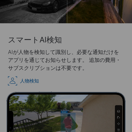
スマートAI検知
AIが人物を検知して識別し、必要な通知だけを
アプリを通じてお知らせします。 追加の費用・
サブスクリプションは不要です。
Pause
Pause
人物検知