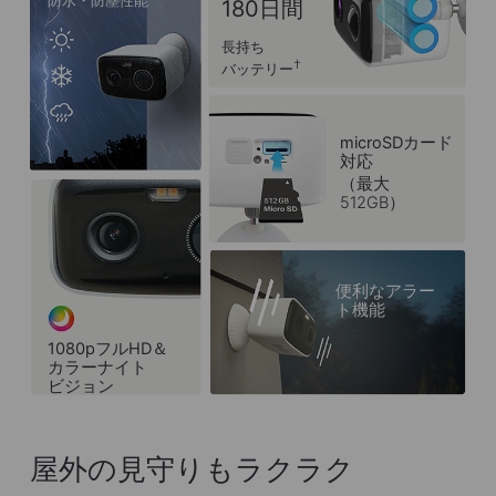
180日間
長持ち
†
バッテリー
microSDカード
対応
（最大
512GB）
便利なアラー
ト機能
1080pフルHD＆
カラーナイト
ビジョン
屋外の見守りもラクラク