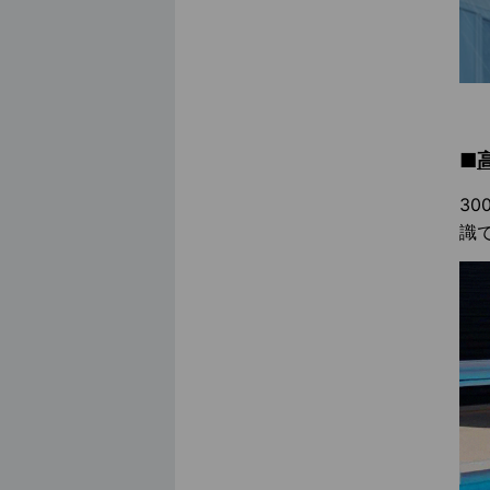
■
30
識