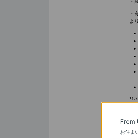
・
・
よ
*1
ん。
From 
【「
お住ま