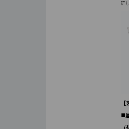
詳
【
■
（