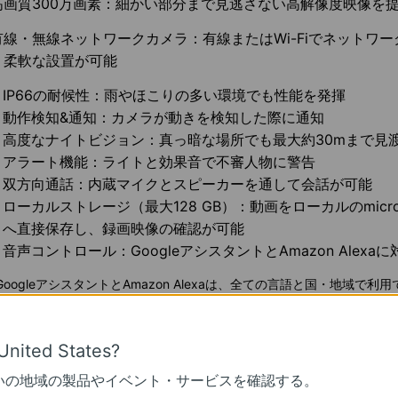
高画質300万画素：細かい部分まで見逃さない高解像度映像を
有線・無線ネットワークカメラ：有線またはWi-Fiでネットワ
り柔軟な設置が可能
IP66の耐候性：雨やほこりの多い環境でも性能を発揮
動作検知&通知：カメラが動きを検知した際に通知
高度なナイトビジョン：真っ暗な場所でも最大約30mまで見
アラート機能：ライトと効果音で不審人物に警告
双方向通話：内蔵マイクとスピーカーを通して会話が可能
ローカルストレージ（最大128 GB）：動画をローカルのmic
へ直接保存し、録画映像の確認が可能
音声コントロール：GoogleアシスタントとAmazon Alexaに
: GoogleアシスタントとAmazon Alexaは、全ての言語と国・地域で
United States?
Tapo C310」の特徴】
いの地域の製品やイベント・サービスを確認する。