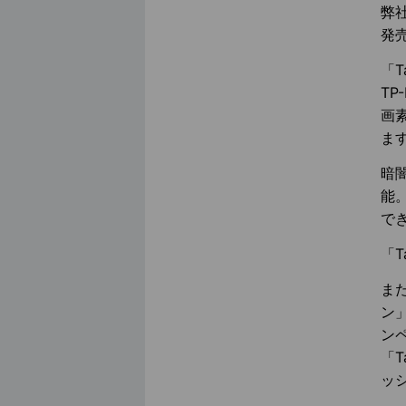
弊
発
「
TP
画
ま
暗
能
で
「T
ま
ン」
ン
「T
ッ