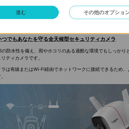
apo C310」は、IP66をクリアした防塵・防水性を備え、ラ
る自動サイレン機能、真っ暗な状態でも最長30m先まで捉える
進む
その他のオプショ
ョン機能等、セキュリティ対策機能が充実したセキュリティカ
いつでもあなたを守る全天候型セキュリティカメラ
P66の防水性を備え、雨やホコリのある過酷な環境でもしっかり
ュリティカメラです。
メラは有線またはWi-Fi経由でネットワークに接続できるため
す。