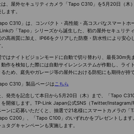
社は、屋外セキュリティカメラ「Tapo C310」を5月20日（
売します。
Tapo C310」は、コンパクト・高性能・高コスパなスマート
-Linkの「Tapo」シリーズから誕生した、初の屋外セキュリテ
素の高画質に加え、IP66をクリアした防塵・防水性により安心
す。
闇ではナイトビジョンモードに自動で切り替わり、最長30m先
。動作を検知した際には自動サイレンシステムが作動し、ライ
きるため、庭先やガレージ等の屋外における防犯にも期待が持
apo C310」製品ページは
こちら
た、発売を記念して本日から5月20日（木）まで、「Tapo C3
を開催します。TP-Link Japan公式SNS（Twitter/Instagra
ペーンに応募いただくと、抽選で21名様にスマートカメラの「Tap
apo C200」、「Tapo C100」のいずれかをプレゼントし
シュタグキャンペーンも実施します。