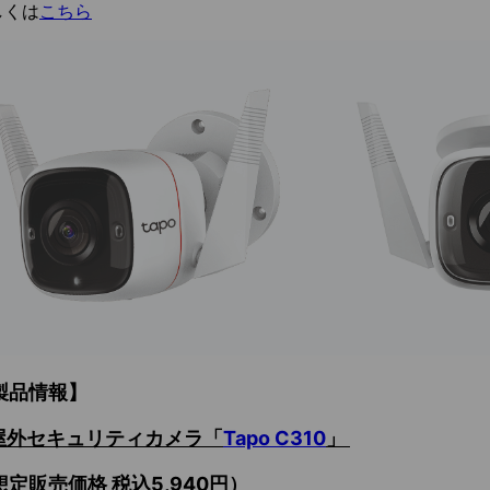
しくは
こちら
製品情報】
屋外セキュリティカメラ「
Tapo
C310
」
想定販売価格
税込
5,940円）