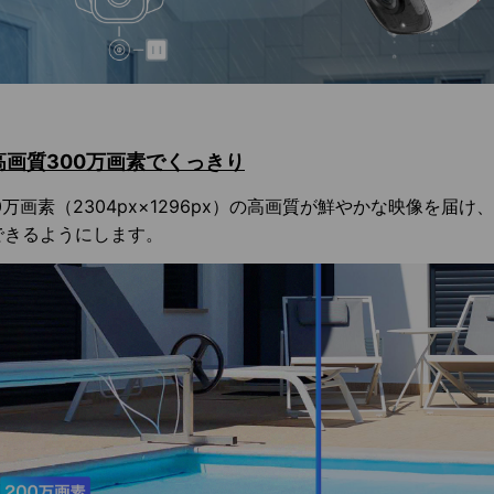
高画質
300万画素でくっきり
0万画素（2304px×1296px）の高画質が鮮やかな映像を届
できるようにします。