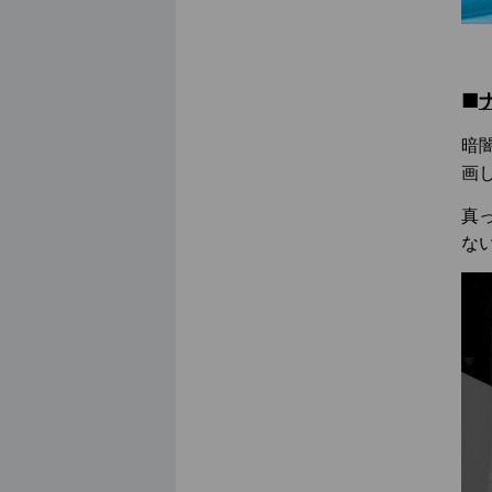
■
暗
画
真
な