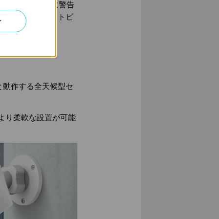
イトと音で不審者に警告
ことができるナイトビ
ン
メラです。
と動作する全天候型セ
、より柔軟な設置が可能