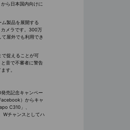
木）から日本国内向けに
ホーム製品を展開する
ィカメラです。300万
して屋外でも利用でき
まで捉えることが可
トと音で不審者に警告
てます。
10発売記念キャンペー
m/Facebook）からキャ
o C310」、
ます。Wチャンスとしてハ