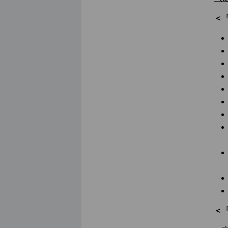
＜「
＜「