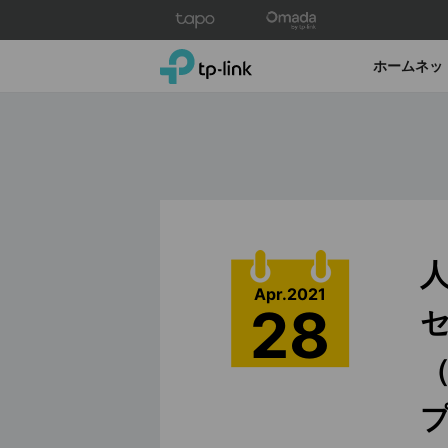
Click
to
skip
TP-Link, Reliably Smart
ホームネッ
the
navigation
bar
人
Apr.2021
28
セ
（