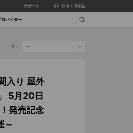
サポート
日本 / 日本語
Search
プロバイダー
年:
--
間入り 屋外
」 5月20日
る！発売記念
催～