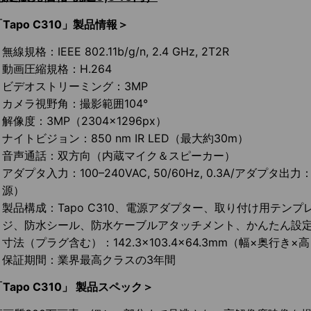
Tapo C310」製品情報＞
無線規格：IEEE 802.11b/g/n, 2.4 GHz, 2T2R
動画圧縮規格：H.264
ビデオストリーミング：3MP
カメラ視野角：撮影範囲104°
解像度：3MP（2304×1296px）
ナイトビジョン：850 nm IR LED（最大約30m）
音声通話：双方向（内蔵マイク＆スピーカー）
アダプタ入力：100–240VAC, 50/60Hz, 0.3A/アダプタ出力：9
源）
製品構成：Tapo C310、電源アダプター、取り付け用テン
ジ、防水シール、防水ケーブルアタッチメント、かんたん設
寸法（プラグ含む）：142.3×103.4×64.3mm（幅×奥行き×
保証期間：業界最高クラスの3年間
Tapo C310」 製品スペック＞