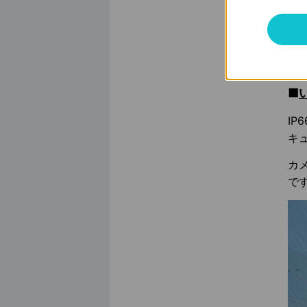
「T
す
ジ
■
I
キ
カ
で