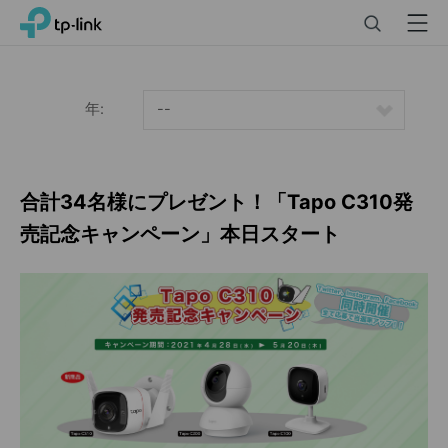
Click
Search
Menu
TP-Link, Reliably Smart
to
skip
the
navigation
年:
--
bar
合計34名様にプレゼント！「Tapo C310発
売記念キャンペーン」本日スタート