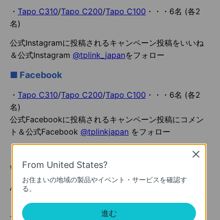
・
Tapo C310
/
Tapo C200
/
Tapo C100
・・・6名 (各2
名)
公式Instagramに投稿されるキャンペーン投稿をいいね
＆公式Instagram
@tplink
_
japan
をフォロー
■ Facebook
・
Tapo C310
/
Tapo C200
/
Tapo C100
・・・6名 (各2
名)
公式Facebookに投稿されるキャンペーン投稿にコメン
ト＆公式Facebook
@tplinkjapan
をフォロー
Close
From United States?
Wチャンス
※抽選対象はキャンペーン応募者のみ
お住まいの地域の製品やイベント・サービスを確認す
Amazonギフト券500円分・・・10名
る。
（Twitter/Facebookから各5名）
進む
Tapo P105
・・・3名 (Instagramから抽選)