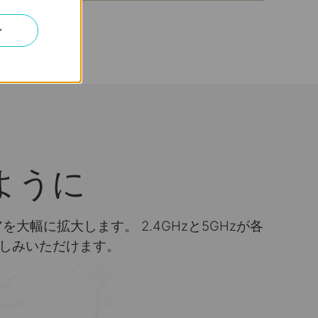
ン
ように
大幅に拡大します。 2.4GHzと5GHzが各
お楽しみいただけます。