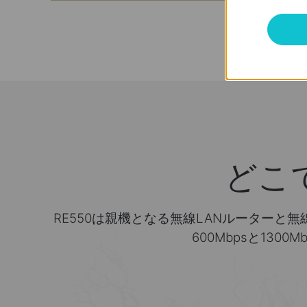
どこ
RE550は親機となる無線LANルーターと無
600Mbpsと13