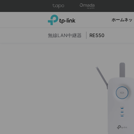
Click
to
skip
TP-Link, Reliably Smart
ホームネッ
the
navigation
無線LAN中継器
RE550
bar