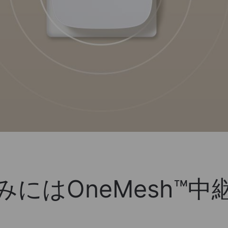
にはOneMesh™