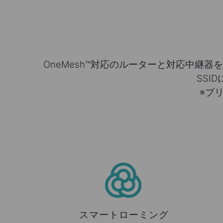
OneMesh™対応のルーターと対応中継器を
SS
※ブ
スマートローミング