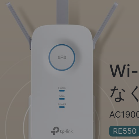
Wi-
な
AC19
RE550