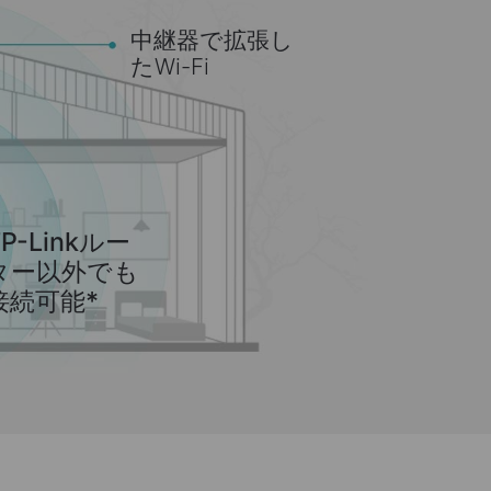
中継器で拡張し
たWi-Fi
TP-Linkルー
ター以外でも
接続可能*