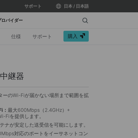
サポート
日本 / 日本語
Search
プロバイダー
購入
仕様
サポート
AN中継器
ターのWi-Fiが届かない場所まで範囲を拡
Fi：
最大600Mbps（2.4GHz）+
Wi-Fiを提供します。
テナが安定した送受信を可能にします。
00Mbps対応のポートをイーサネットコン