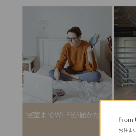
寝室までWi-Fiが届かない
家
From 
接
お住ま