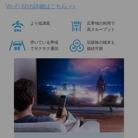
Wi-Fi 6Eの詳細はこちら >>
より低遅延
広帯域の利用で
高スループット
空いている帯域
旧規格の端末も
でサクサク通信
接続可能