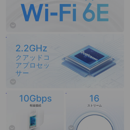
2.2GHz
クアッドコ
アプロセッ
サー
10Gbps
16
有線接続
ストリーム