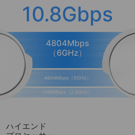
10.8Gbps
4804Mbps
（6GHz）
4804Mbps（5GHz）
1148Mbps（2.4GHz）
ハイエンド