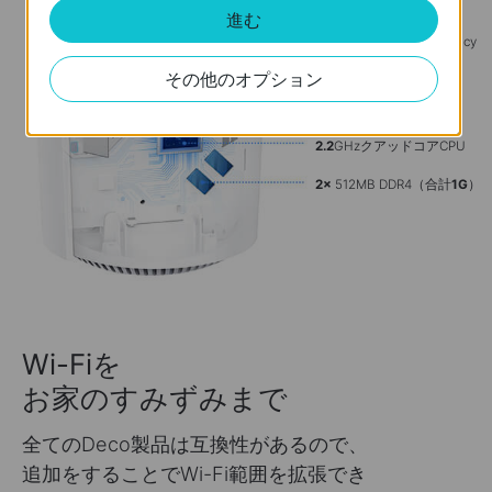
進む
4×
RFIC（Radio Frequency
Integrated Circuit）
その他のオプション
16×
高出力FEM （
4×
各
RFIC）
2.2
GHzクアッドコアCPU
2×
512MB DDR4（合計
1G
）
Wi-Fiを
お家のすみずみまで
全てのDeco製品は互換性があるので、
追加をすることでWi-Fi範囲を拡張でき