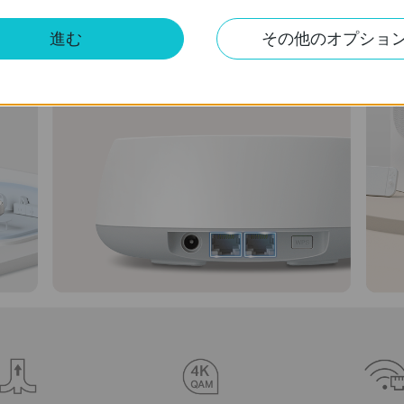
2.5Gbps
有線接続
WAN/LANポート×2
進む
その他のオプショ