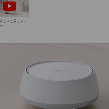
o 家じゅう届くメッ
-Fi