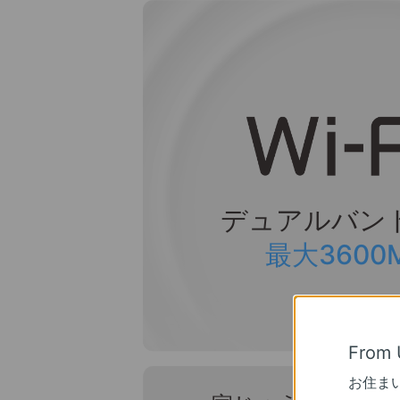
デュアルバンドW
最大3600
From 
お住ま