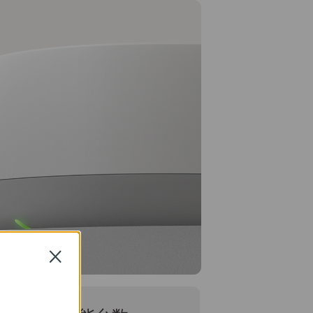
Close