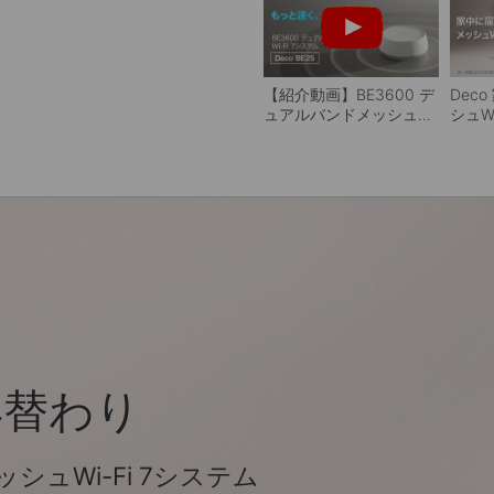
【紹介動画】BE3600 デ
Dec
ュアルバンドメッシュ
シュWi
Wi-Fi 7システム「Deco
BE25」
早替わり
ッシュWi-Fi 7システム