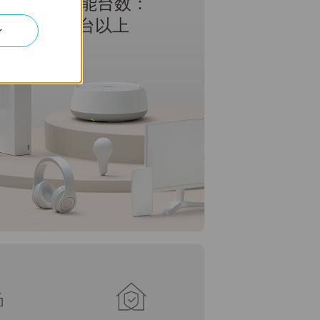
接続可能台数：
150
台以上
ン