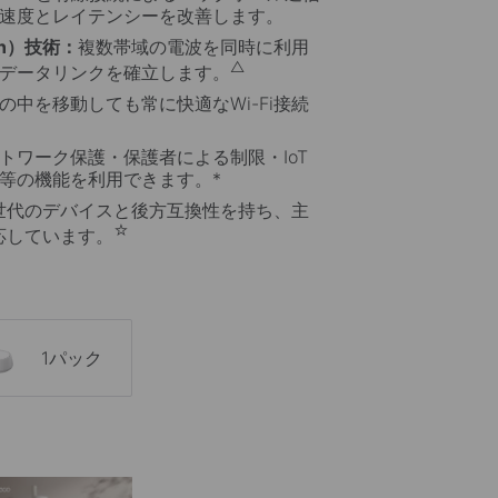
速度とレイテンシーを改善します。
tion）技術：
複数帯域の電波を同時に利用
△
データリンクを確立します。
の中を移動しても常に快適なWi-Fi接続
トワーク保護・保護者による制限・IoT
等の機能を利用できます。
*
Fi世代のデバイスと後方互換性を持ち、主
☆
対応しています。
1パック