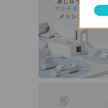
家じゅうに届く
マルチギガビット
メッシュWi-Fi