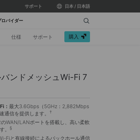
サポート
日本 / 日本語
Search
プロバイダー
購入
仕様
サポート
ルバンドメッシュWi-Fi 7
Fi：
最大3.6Gbps（5GHz：2,882Mbps
†
）の高速通信を提供します。
s×2のWAN/LANポートを搭載し、高い柔軟
§
す。
Wi-Fiと有線接続によるバックホール通信