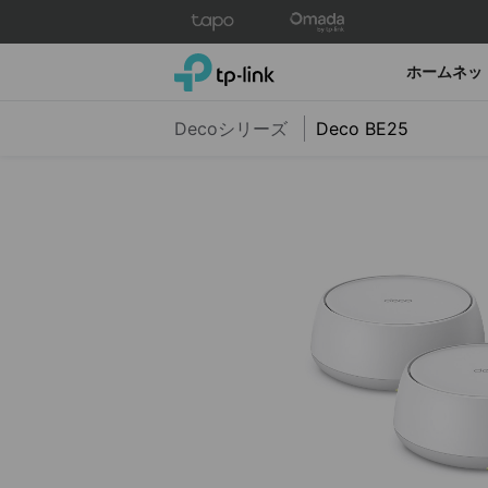
Click
to
skip
TP-Link, Reliably Smart
ホームネッ
the
navigation
Decoシリーズ
Deco BE25
bar