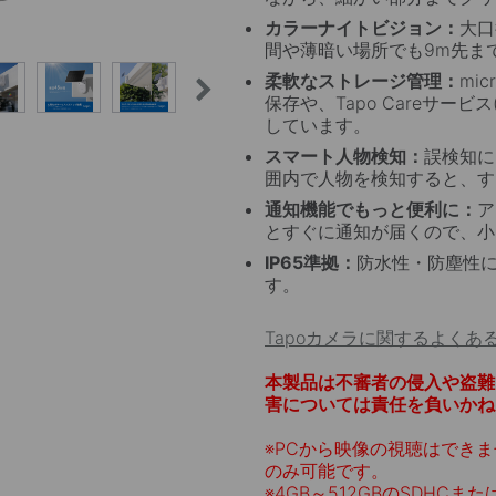
高効率なソーラーセル
カラーナイトビジョン：
大口
間や薄暗い場所でも9m先ま
根
単結晶シリコンセルで構成されたソーラーパネルは、従来品
柔軟なストレージ管理：
mi
調
よりも効率的に光を吸収し、デバイスへ給電することが可能
保存や、Tapo Careサー
です。
しています。
スマート人物検知：
誤検知に
囲内で人物を検知すると、す
通知機能でもっと便利に：
ア
とすぐに通知が届くので、小
IP65準拠：
防水性・防塵性
す。
Tapoカメラに関するよくあ
本製品は不審者の侵入や盗難
害については責任を負いかね
※
PCから映像の視聴はできま
のみ可能です。
※
4GB～512GBのSDHCま