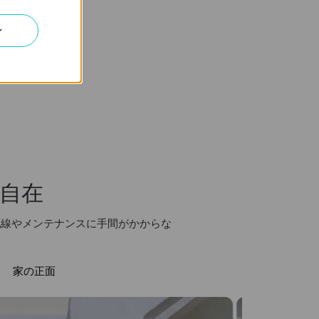
ン
人物検知
ハブは不要
自在
配線やメンテナンスに手間がかからな
家の正面