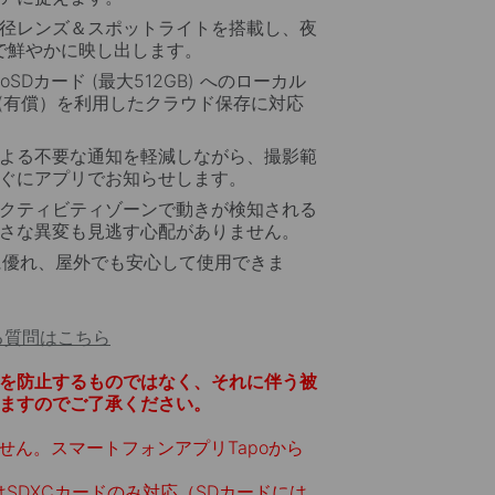
充電式の長持ちバッテリー
径レンズ＆スポットライトを搭載し、夜
で鮮やかに映し出します。
2
内蔵バッテリーは1回の充電で最大180日間
の連続使用が可
croSDカード (最大512GB) へのローカル
能なので、太陽が出ていない日でもカメラが止まる心配はあ
ビス(有償）を利用したクラウド保存に対応
りません。
よる不要な通知を軽減しながら、撮影範
ぐにアプリでお知らせします。
クティビティゾーンで動きが検知される
さな異変も見逃す心配がありません。
に優れ、屋外でも安心して使用できま
る質問はこちら
を防止するものではなく、それに伴う被
ますのでご了承ください。
せん。スマートフォンアプリTapoから
たはSDXCカードのみ対応（SDカードには