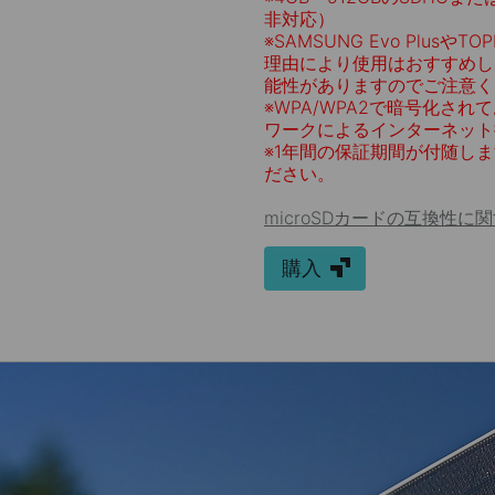
非対応）
※
SAMSUNG Evo Plusや
理由により使用はおすすめし
能性がありますのでご注意く
※
WPA/WPA2で暗号化されて
ワークによるインターネット
※
1年間の保証期間が付随し
ださい。
microSDカードの互換性
購入