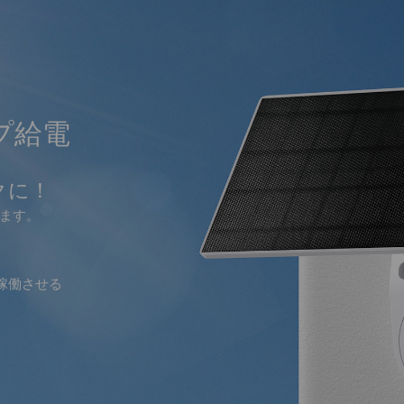
プ給電
クに！
ます。
稼働させる