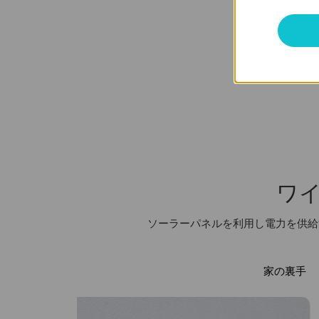
300万画素
クリアな映像
ワ
ソーラーパネルを利用し電力を供給
家の裏手