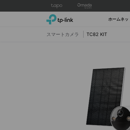
Click
to
skip
TP-Link, Reliably Smart
ホームネッ
the
navigation
スマートカメラ
TC82 KIT
bar