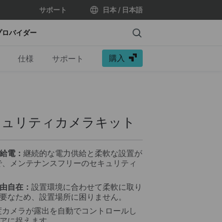
サポート
日本 / 日本語
Search
プロバイダー
購入
仕様
サポート
キュリティカメラキット
給電：
継続的な電力供給と柔軟な設置が
ルで、メンテナンスフリーのセキュリティ
由自在：
設置環境に合わせて柔軟に取り
要なため、設置場所に困りません。
度カメラが露出を自動でコントロールし
アに捉えます。