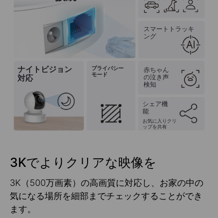
スマートトラッキ
ング
ナイトビジョン
プライバシー
赤ちゃん
モード
の泣き声
対応
検知
シェア機
能
お気に入りクリ
ップを共有
3Kでよりクリアな映像を
3K（500万画素）の高画質に対応し、お家の中の
気になる場所を細部までチェックすることができ
ます。