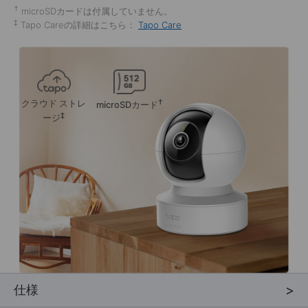
†
microSDカードは付属していません。
‡
Tapo Careの詳細はこちら：
Tapo Care
クラウド
ストレ
†
microSDカード
‡
ージ
仕様