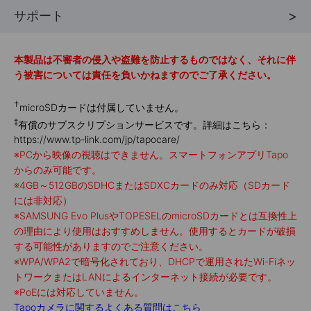
サポート
本製品は不審者の侵入や盗難を防止するものではなく、それに伴
う被害については責任を負いかねますのでご了承ください。
†
microSDカードは付属していません。
‡
有償のサブスクリプションサービスです。詳細はこちら：
https://www.tp-link.com/jp/tapocare/
※
PCから映像の視聴はできません。スマートフォンアプリTapo
からのみ可能です。
※
4GB～512GBのSDHCまたはSDXCカードのみ対応（SDカード
には非対応）
※
SAMSUNG Evo PlusやTOPESELのmicroSDカードとは互換性上
の理由により使用はおすすめしません。使用するとカードが破損
する可能性がありますのでご注意ください。
※
WPA/WPA2で暗号化されており、DHCPで運用されたWi-Fiネッ
トワークまたはLANによるインターネット接続が必要です。
※
PoEには対応していません。
Tapoカメラに関するよくある質問はこちら