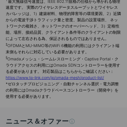
最大無線信号速度は、IEEE 802.11規格の仕様から導かれる物理
速度です。 実際のワイヤレスデータスループットとワイヤレス
カバレッジは、1）建築材料、物理的障害等の環境要因、2）近隣
からの電波干渉トラフィック量と密度、製品の設置場所、 ネッ
トワークの複雑さ、ネットワークのオーバーヘッド、3）定格性
能、場所、接続品質、クライアント条件等のクライアントの制限
によって左右される為、保証されるものではありません。
‡
OFDMAとMU-MIMO等のWiFi 6機能の利用にはクライアント端
末側もそれらに対応している必要があります。
§
Omadaメッシュ・シームレスローミング・Captive Portal・ク
ラウドアクセスの利用にはOmada SDNコントローラーを使用す
る必要があります。 対応製品はこちらからご確認ください：
https://www.tp-link.com/jp/omada-mesh/product-list/
*
ゼロタッチプロビジョニング・自動チャンネル選択・電力調整
の利用にはOmadaクラウドベースコントローラー（開発中）を
使用する必要があります。
ニュース＆オファー