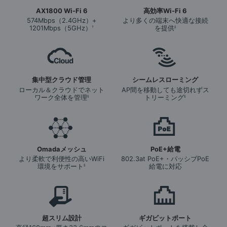
AX1800 Wi-Fi 6
高効率Wi-Fi 6
574Mbps（2.4GHz）+
より多くの端末へ快適な接続
1201Mbps（5GHz）
を提供
†
‡
集中型クラウド管理
シームレスローミング
ローカル＆クラウドでネット
AP間を移動しても途切れずス
ワーク全体を管理
トリーミング
§
§
Omadaメッシュ
PoE+給電
より柔軟で利便性の高いWiFi
802.3at PoE+・パッシブPoE
環境をサポート
給電に対応
§
超スリム設計
ギガビットポート