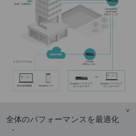
WiFi
6 AP「EAP613」
Omada対応
JetStream
PoEスイッチ
Omada
クラウドアクセス
VPNルーター
Or
Omadaハードウェア
Omadaソフトウェア
Web管理画面
Omadaアプリ
コントローラー
コントローラー
全体のパフォーマンスを最適化
*