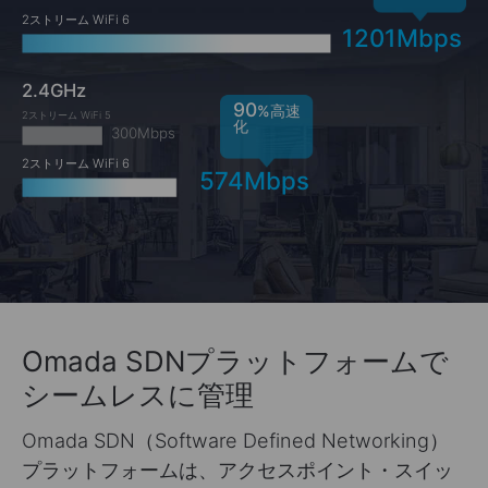
2ストリーム WiFi 6
1201Mbps
2.4GHz
90
%高速
2ストリーム WiFi 5
化
300Mbps
2ストリーム WiFi 6
574Mbps
Omada SDNプラットフォームで
シームレスに管理
Omada SDN（Software Defined Networking）
プラットフォームは、アクセスポイント・スイッ