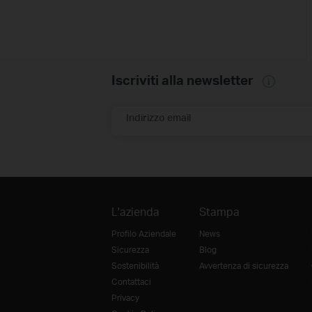
Iscriviti alla newsletter
Indirizzo email
L'azienda
Stampa
Profilo Aziendale
News
Sicurezza
Blog
Sostenibilità
Avvertenza di sicurezza
Contattaci
Privacy