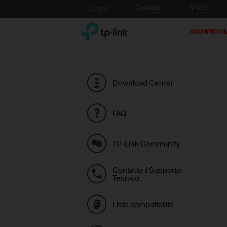
Click
to
TP-Link, Reliably Smart
skip
SHOWROO
the
navigation
bar
Download Center
FAQ
TP-Link Community
Contatta il Supporto
Tecnico
Lista compatibilità