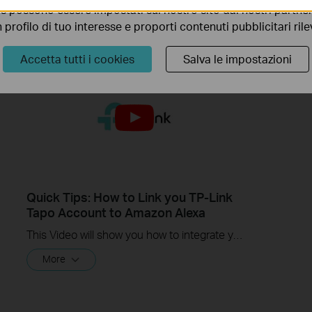
s possono essere impostati sul nostro sito dai nostri partner 
More
profilo di tuo interesse e proporti contenuti pubblicitari rileva
Accetta tutti i cookies
Salva le impostazioni
Quick Tips: How to Link you TP-Link
Tapo Account to Amazon Alexa
This Video will show you how to integrate your Tapo account to Amazon Alexa
More