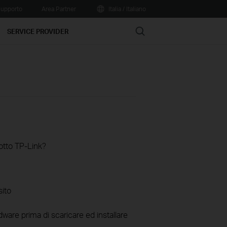
upporto
Area Partner
Italia / Italiano
Search
SERVICE PROVIDER
otto TP-Link?
sito
ware prima di scaricare ed installare