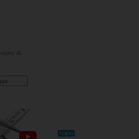
uages)
pps