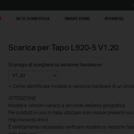
S
M
RETE DOMESTICA
SMART HOME
BUSINESS
Scarica per
Tapo L920-5
V1.20
Si prega di scegliere la versione hardware:
V1.20
>
Come identificare modello e versione hardware di un prod
ATTENZIONE
Modelli e versioni variano a seconda dell'area geografica.
Per prodotti in uso in Italia, utilizzare solo risorse presenti sul 
http://www.tp-link.it .
È strettamente necessario verificare modello e versione hard
ogni firmware.