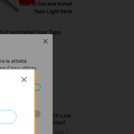
Cut and Install Your Tapo
i-Fi Light Strip
Close
e le attività
e il loro utilizzo
olicy
.
Close
ssono essere
ips: How to Link your TP-Link
 scopo di
count to Google Assistant
This video will show you how to link your TP-Link Tapo account to Google Assistant