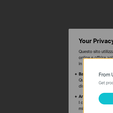
Your Privac
Questo sito utilizz
online e offrire agl
in qualunque mome
Basic Cookies
From U
Questi cookies so
Get prod
disattivati nel tuo
Analytics e Marke
I cookies analitici
migliorarne le funz