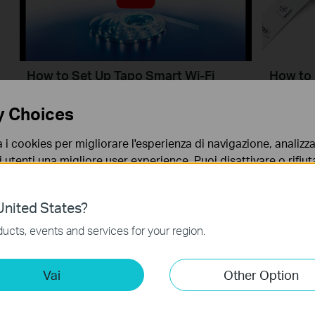
How to Set Up Tapo Smart Wi-Fi
How to 
Light Strip ((Tapo L900/L920 Series)
Smart W
y Choices
a i cookies per migliorare l'esperienza di navigazione, analizzar
i utenti una migliore user experience. Puoi disattivare o rifiutar
nto. Per maggiori informazioni consulta la nostra
privacy p
nited States?
no necessari per il corretto funzionamento del sito e non po
ucts, events and services for your region.
 sistema.
ting Cookies
How to Reset Your Tapo Smart Wi-Fi
Quick T
Vai
Other Option
 ci permettono di analizzare le tue attività sul nostro sito allo
Light Strip
Tapo Ac
ionalità.