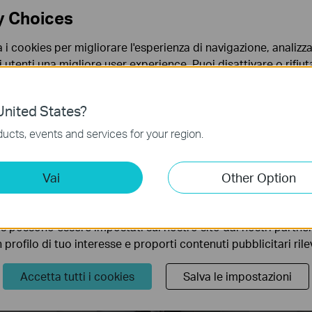
Setup Video
y Choices
a i cookies per migliorare l'esperienza di navigazione, analizzar
i utenti una migliore user experience. Puoi disattivare o rifiutar
nto. Per maggiori informazioni consulta la nostra
privacy p
nited States?
no necessari per il corretto funzionamento del sito e non po
ucts, events and services for your region.
 sistema.
How to Configure a Range Extender
How to 
ting Cookies
Vai
Other Option
for Starlink
Extende
 ci permettono di analizzare le tue attività sul nostro sito allo
ionalità.
s possono essere impostati sul nostro sito dai nostri partner 
profilo di tuo interesse e proporti contenuti pubblicitari rileva
Accetta tutti i cookies
Salva le impostazioni