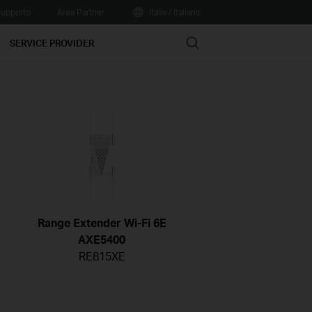
upporto
Area Partner
Italia / Italiano
Search
SERVICE PROVIDER
Range Extender Wi-Fi 6E
AXE5400
RE815XE