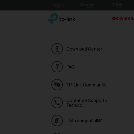
Click
to
TP-Link, Reliably Smart
skip
SHOWROO
the
navigation
bar
Download Center
FAQ
TP-Link Community
Contatta il Supporto
Tecnico
Lista compatibilità