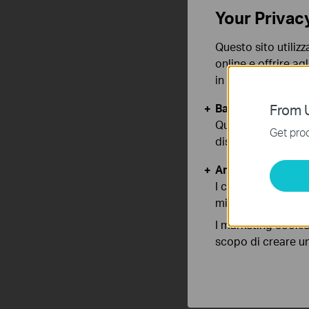
Your Privac
Questo sito utilizz
online e offrire agl
in qualunque mome
Basic Cookies
From U
Questi cookies so
Get prod
disattivati nel tuo
Analytics e Marke
I cookies analitici
migliorarne le funz
I marketing cookie
scopo di creare un 