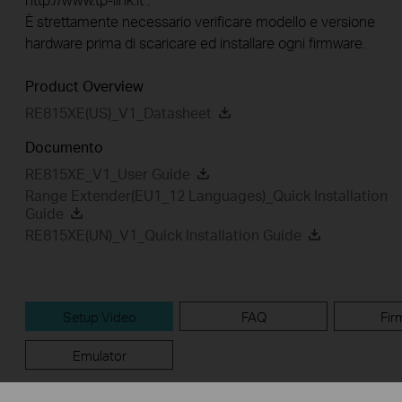
È strettamente necessario verificare modello e versione
hardware prima di scaricare ed installare ogni firmware.
Product Overview
RE815XE(US)_V1_Datasheet
Documento
RE815XE_V1_User Guide
Range Extender(EU1_12 Languages)_Quick Installation
Guide
RE815XE(UN)_V1_Quick Installation Guide
Setup Video
FAQ
Fir
Emulator