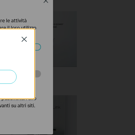
Close
e le attività
e il loro utilizzo
olicy
.
Close
ssono essere
Set Up TP Link Range
r via Tether App
 scopo di
pubblicitari allo
nti su altri siti.