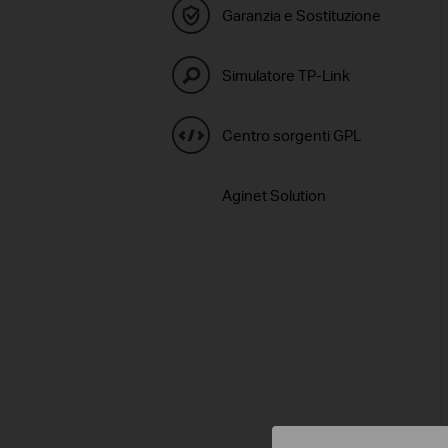
Garanzia e Sostituzione
Simulatore TP-Link
Centro sorgenti GPL
Aginet Solution