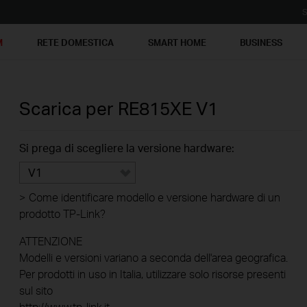
S
M
RETE DOMESTICA
SMART HOME
BUSINESS
Scarica per
RE815XE
V1
Si prega di scegliere la versione hardware:
V1
>
Come identificare modello e versione hardware di un
prodotto TP-Link?
ATTENZIONE
Modelli e versioni variano a seconda dell'area geografica.
Per prodotti in uso in Italia, utilizzare solo risorse presenti
sul sito
http://www.tp-link.it .