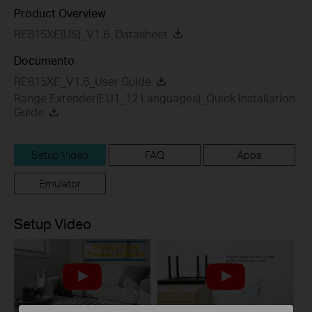
Product Overview
RE815XE(US)_V1.6_Datasheet
Documento
RE815XE_V1.6_User Guide
Range Extender(EU1_12 Languages)_Quick Installation
Guide
Setup Video
FAQ
Apps
Emulator
Setup Video