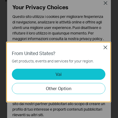
Close
Your Privacy Choices
How to Configure a
How to Set Up TP
Questo sito utilizza i cookies per migliorare l'esperienza
Range Extender for
Link Range Extender
di navigazione, analizzare le attività online e offrire agli
Starlink
via Tether App
utenti una migliore user experience. Puoi disattivare o
rifiutare il loro utilizzo in qualunque momento. Per
maggiori informazioni consulta la nostra
privacy policy
.
Close
Basic Cookies
From United States?
Questi cookies sono necessari per il corretto
funzionamento del sito e non possono essere disattivati
Get products, events and services for your region.
nel tuo sistema.
Vai
Analytics e Marketing Cookies
I cookies analitici ci permettono di analizzare le tue
How to set up a TP-
How to set up a TP-
attività sul nostro sito allo scopo di migliorarne le
Other Option
Link Range
Link Range Extender
funzionalità.
Extender(No music)
I marketing cookies possono essere impostati sul nostro
sito dai nostri partner pubblicitari allo scopo di creare un
profilo di tuo interesse e proporti contenuti pubblicitari
rilevanti su altri siti.