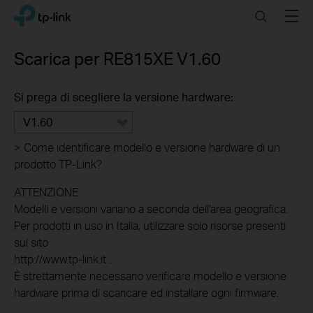
Click
Search
Menu
TP-Link, Reliably Smart
to
skip
the
Scarica per
RE815XE
V1.60
navigation
bar
Si prega di scegliere la versione hardware:
V1.60
>
Come identificare modello e versione hardware di un
prodotto TP-Link?
ATTENZIONE
Modelli e versioni variano a seconda dell'area geografica.
Per prodotti in uso in Italia, utilizzare solo risorse presenti
sul sito
http://www.tp-link.it .
È strettamente necessario verificare modello e versione
hardware prima di scaricare ed installare ogni firmware.