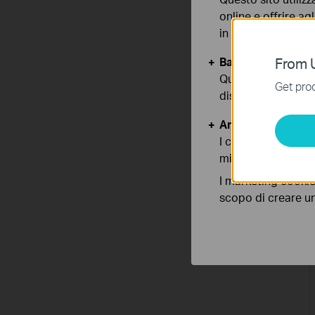
online e offrire agl
in qualunque mome
Basic Cookies
From U
Questi cookies so
Get prod
disattivati nel tuo
Analytics e Marke
I cookies analitici
migliorarne le funz
I marketing cookie
scopo di creare un 