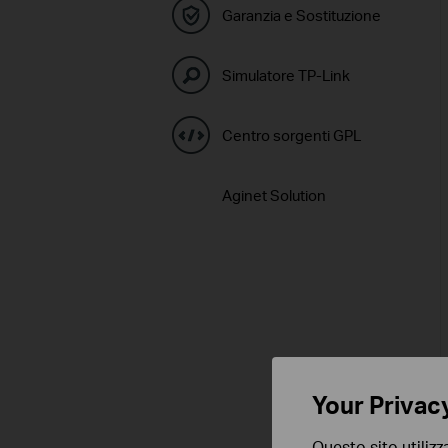
Garanzia e Sostituzione
Simulatore TP-Link
Centro sorgenti GPL
Aginet Solution
Your Privac
Questo sito utilizz