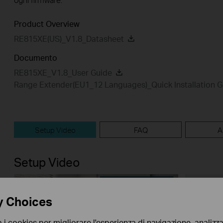
Product Overview
RE815XE(US)_V1.8_Datasheet
Documento
RE815XE_V1.8_User Guide
Range Extender(EU1_12 Languages)_Quick Installation G
Setup Video
FAQ
A
Setup Video
y Choices
a i cookies per migliorare l'esperienza di navigazione, analizzar