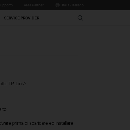
upporto
Area Partner
Italia / Italiano
Search
SERVICE PROVIDER
otto TP-Link?
sito
ware prima di scaricare ed installare