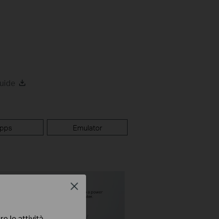
uide
pps
Emulator
Close
e le attività