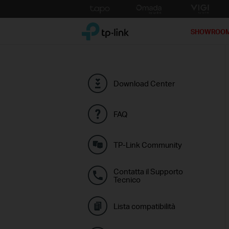
Click
to
TP-Link, Reliably Smart
skip
SHOWROO
the
navigation
bar
Download Center
FAQ
TP-Link Community
Contatta il Supporto
Tecnico
Lista compatibilità