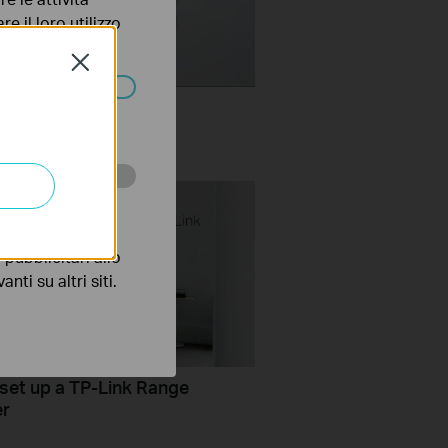
e il loro utilizzo
olicy
.
Close
Set Up TP Link Range
ssono essere
r via Tether App
 scopo di
pubblicitari allo
nti su altri siti.
set up a TP-Link Range
er