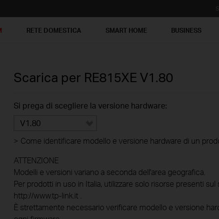
S
M
RETE DOMESTICA
SMART HOME
BUSINESS
Scarica per
RE815XE
V1.80
Si prega di scegliere la versione hardware:
V1.80
>
Come identificare modello e versione hardware di un prod
ATTENZIONE
Modelli e versioni variano a seconda dell'area geografica.
Per prodotti in uso in Italia, utilizzare solo risorse presenti sul 
http://www.tp-link.it .
È strettamente necessario verificare modello e versione hard
ogni firmware.