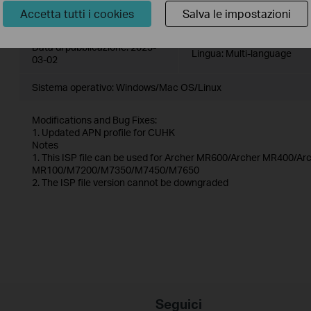
Accetta tutti i cookies
Salva le impostazioni
ISP_23021501
Data di pubblicazione:
2023-
Lingua:
Multi-language
03-02
Sistema operativo: Windows/Mac OS/Linux
Modifications and Bug Fixes:
1. Updated APN profile for CUHK
Notes
1. This ISP file can be used for Archer MR600/Archer MR400/
MR100/M7200/M7350/M7450/M7650
2. The ISP file version cannot be downgraded
Seguici