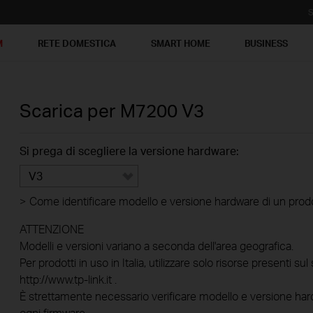
S
M
RETE DOMESTICA
SMART HOME
BUSINESS
Scarica per
M7200
V3
Si prega di scegliere la versione hardware:
V3
>
Come identificare modello e versione hardware di un prod
ATTENZIONE
Modelli e versioni variano a seconda dell'area geografica.
Per prodotti in uso in Italia, utilizzare solo risorse presenti sul 
http://www.tp-link.it .
È strettamente necessario verificare modello e versione hard
ogni firmware.