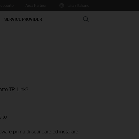
upporto
Area Partner
Italia / Italiano
Search
SERVICE PROVIDER
otto TP-Link?
sito
ware prima di scaricare ed installare