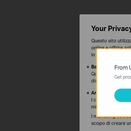
Your Privac
Questo sito utilizz
online e offrire agl
in qualunque mome
Basic Cookies
From U
Questi cookies so
Get prod
disattivati nel tuo
Analytics e Marke
I cookies analitici
migliorarne le funz
I marketing cookie
scopo di creare un 