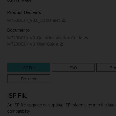
Product Overview
M7200(EU)_V3.0_Datasheet
Documento
M7200(EU)_V3_Quick Installation Guide
M7200(EU)_V3_User Guide
ISP File
FAQ
Fir
Emulator
ISP File
An ISP file upgrade can update ISP information into the lates
compatibility.