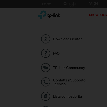
Click
to
TP-Link, Reliably Smart
skip
SHOWROO
the
navigation
bar
Download Center
FAQ
TP-Link Community
Contatta il Supporto
Tecnico
Lista compatibilità