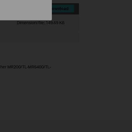
Download
Dimensioni file:
149.69 KB
Archer MR200/TL-MR6400/TL-