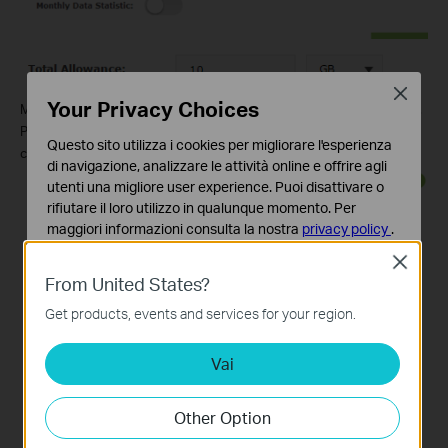
Close
Your Privacy Choices
Method 2: Based on the time period given (one month) by Mobile ISP.
Please enable
Monthly Data Statistic
, the Total Allowance will
Questo sito utilizza i cookies per migliorare l'esperienza
change into Monthly Allowance.
di navigazione, analizzare le attività online e offrire agli
utenti una migliore user experience. Puoi disattivare o
rifiutare il loro utilizzo in qualunque momento. Per
maggiori informazioni consulta la nostra
privacy policy
.
Close
Basic Cookies
From United States?
Questi cookies sono necessari per il corretto
funzionamento del sito e non possono essere disattivati
Get products, events and services for your region.
nel tuo sistema.
Vai
Analytics e Marketing Cookies
I cookies analitici ci permettono di analizzare le tue
attività sul nostro sito allo scopo di migliorarne le
Other Option
funzionalità.