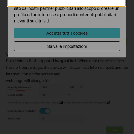
I marketing cookies possono essere impostati sul nostro
sito dai nostri partner pubblicitari allo scopo di creare un
profilo di tuo interesse e proporti contenuti pubblicitari
rilevanti su altri siti.
Accetta tutti i cookies
Salva le impostazioni
Step 6
For devices that support
Usage Alert
,
When data usage reaches
the alert percentage, the device will disconnect Internet itself, and the
Internet icon on the screen and
web page will change
to
: