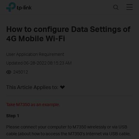
Click
Search
Menu
TP-Link, Reliably Smart
to
skip
the
How to configure Data Settings of
navigation
4G Mobile Wi-Fi
bar
User Application Requirement
Updated 06-28-2022 08:15:23 AM
245012
This Article Applies to:
Take M7350 as an example.
Step 1
Please connect your computer to M7350 wirelessly or via USB
cable (about how to access the M7350’s Internet via USB cable,