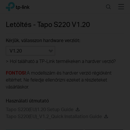
Click
Search
Menu
TP-Link, Reliably Smart
to
skip
the
Letöltés -
Tapo S220
V1.20
navigation
bar
Kérjük, válasszon hardware verziót:
V1.20
>
Hol található a TP-Link termékeken a hardver verzió?
FONTOS!
:A modellszám és hardver verzió régióként
eltérhet. Ne feledje ellenőrizni ezeket a részleteket
vásárláskor.
Használati útmutató
Tapo S220(EU)1.20 Setup Guide
Tapo S220(EU)_V1.2_Quick Installation Guide