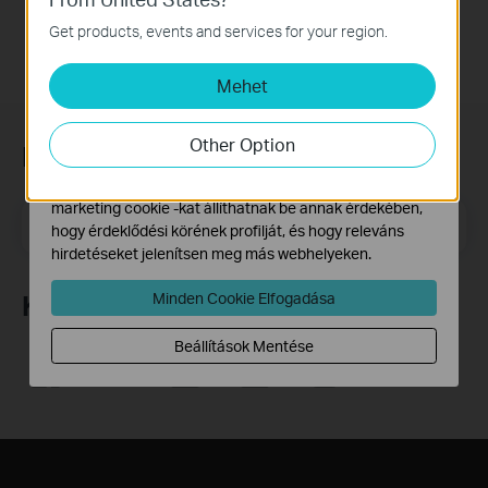
Ezek a cookie -k a webhely működéséhez szükségesek,
Get products, events and services for your region.
és nem tilthatók le a rendszereiben.
Mehet
Marketing és Elemző Cookie-k
Az elemző cookie -k lehetővé teszik számunkra, hogy
elemezzük weboldalunkon végzett tevékenységeit, hogy
Other Option
Feliratkozás a hírlevélre
javítsuk és módosítsuk webhelyünk működését.
Hirdetési partnereink a weboldalunkon keresztül
marketing cookie -kat állíthatnak be annak érdekében,
Email Address
Feliratkozás
hogy érdeklődési körének profilját, és hogy releváns
hirdetéseket jelenítsen meg más webhelyeken.
Minden Cookie Elfogadása
Követés
Beállítások Mentése