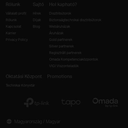
Rólunk
Sajtó
Hol kapható?
Vállalati profil
Hírek
Disztribútorok
Rólunk
Díjak
Biztonságtechnikai disztribútorok
Kapcsolat
Blog
Webáruházak
Karrier
Áruházak
Privacy Policy
Gold partnerek
Silver partnerek
Regisztrált partnerek
Omada Kompetenciaközpontok
VIGI Viszonteladók
Oktatási Központ
Promotions
Technikai Könyvtár
Magyarország / Magyar