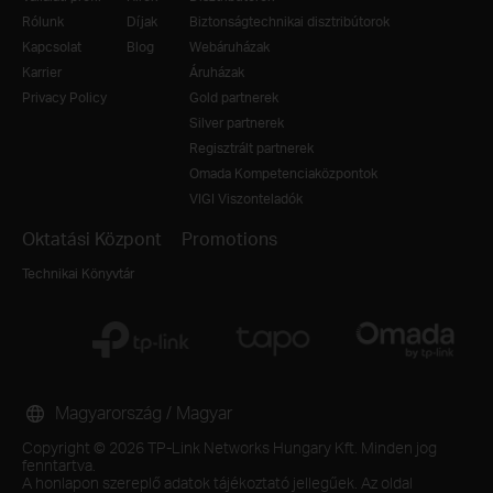
Rólunk
Díjak
Biztonságtechnikai disztribútorok
Kapcsolat
Blog
Webáruházak
Karrier
Áruházak
Privacy Policy
Gold partnerek
Silver partnerek
Regisztrált partnerek
Omada Kompetenciaközpontok
VIGI Viszonteladók
Oktatási Központ
Promotions
Technikai Könyvtár
Magyarország / Magyar
Copyright © 2026 TP-Link Networks Hungary Kft. Minden jog
fenntartva.
A honlapon szereplő adatok tájékoztató jellegűek. Az oldal