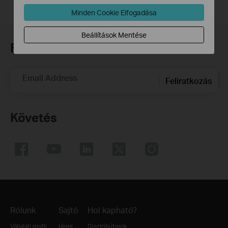
Minden Cookie Elfogadása
Beállítások Mentése
Feliratkozás a hírlevélre
Email Address
Feliratkozás
Követés
Rólunk
Sajtó
Hol kapható?
Vállalati profil
Hírek
Disztribútorok