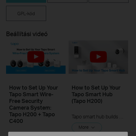
GPL-kód
Beállítási videó
How to Set Up Your
How to Set Up Your
Tapo Smart Wire-
Tapo Smart Hub
Free Security
(Tapo H200)
Camera System:
Tapo H200 + Tapo
Tapo smart hub builds your smart home ecosystem with up to 64 sensors, Sub-1G switches or buttons + 4 cameras or video doorbells (Tapo C420, Tapo C400, and Tapo D230) connected. Easily and remotely control all of your devices from anywhere, at any time through the Tapo app.
C400
More