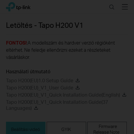
Click
Search
Menu
TP-Link, Reliably Smart
to
skip
the
Letöltés -
Tapo H200
V1
navigation
bar
FONTOS!
:A modellszám és hardver verzió régióként
eltérhet. Ne feledje ellenőrizni ezeket a részleteket
vásárláskor.
Használati útmutató
Tapo H200(EU)1.0 Setup Guide
Tapo H200(EU)_V1_User Guide
Tapo H200(EU)_V1_Quick Installation Guide(English)
Tapo H200(EU)_V1_Quick Installation Guide(37
Languages)
Firmware
Beállítási videó
GYIK
Release Note