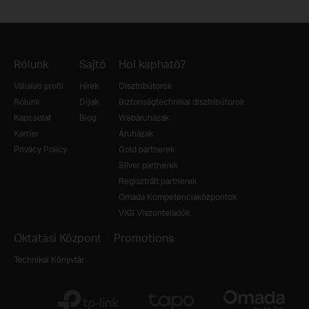
Rólunk
Sajtó
Hol kapható?
Vállalati profil
Hírek
Disztribútorok
Rólunk
Díjak
Biztonságtechnikai disztribútorok
Kapcsolat
Blog
Webáruházak
Karrier
Áruházak
Privacy Policy
Gold partnerek
Silver partnerek
Regisztrált partnerek
Omada Kompetenciaközpontok
VIGI Viszonteladók
Oktatási Központ
Promotions
Technikai Könyvtár