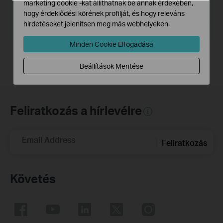
marketing cookie -kat állíthatnak be annak érdekében,
Fájlméret:
14.6 MB
hogy érdeklődési körének profilját, és hogy releváns
hirdetéseket jelenítsen meg más webhelyeken.
Operációs rendszer: Win2000/XP/2003/Vista/7/8/8.1/10
Minden Cookie Elfogadása
Beállítások Mentése
Feliratkozás a hírlevélre
Email Address
Feliratkozás
Követés