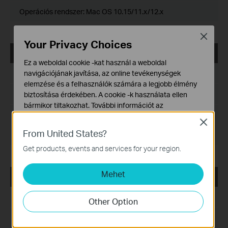
Operációs rendszer: Mac OS 10.15/11.x/12.x
Close
Your Privacy Choices
USB_Printer_Controller_Utility_Mac
Ez a weboldal cookie -kat használ a weboldal
Kiadás dátuma:
2018-10-29
navigációjának javítása, az online tevékenységek
elemzése és a felhasználók számára a legjobb élmény
Nyelv:
Angol
biztosítása érdekében. A cookie -k használata ellen
bármikor tiltakozhat. További információt az
Fájlméret:
2.53 MB
adatvédelmi irányelveinkben
talál.
Close
From United States?
Alap Cookie-k
Operációs rendszer: Mac OS 10.9-10.14
Ezek a cookie -k a webhely működéséhez szükségesek,
Get products, events and services for your region.
és nem tilthatók le a rendszereiben.
Mehet
Marketing és Elemző Cookie-k
USB_Printer_Controller_Utility_Windows
Az elemző cookie -k lehetővé teszik számunkra, hogy
elemezzük weboldalunkon végzett tevékenységeit, hogy
Kiadás dátuma:
2016-11-04
Other Option
javítsuk és módosítsuk webhelyünk működését.
Nyelv:
Angol
Hirdetési partnereink a weboldalunkon keresztül