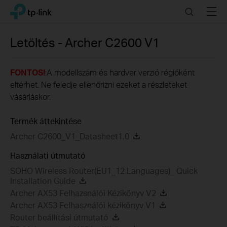
Click
Search
Menu
TP-Link, Reliably Smart
to
skip
the
Letöltés -
Archer C2600
V1
navigation
bar
FONTOS!
:A modellszám és hardver verzió régióként
eltérhet. Ne feledje ellenőrizni ezeket a részleteket
vásárláskor.
Termék áttekintése
Archer C2600_V1_Datasheet1.0
Használati útmutató
SOHO Wireless Router(EU1_12 Languages)_ Quick
Installation Guide
Archer AX53 Felhazsnálói Kézikönyv V2
Archer AX53 Felhasználói kézikönyv V1
Router beállítási útmutató