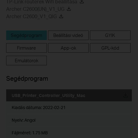
TP-Link routerek Wifi beállítása
Archer C2600(UN)_V1_UG
Archer C2600_V1_QIG
Segédprogram
Beállítási videó
GYIK
Firmware
App-ok
GPL-kód
Emulátorok
Segédprogram
USB_Printer_Controller_Utility_Mac
Kiadás dátuma:
2022-02-21
Nyelv:
Angol
Fájlméret:
1.75 MB