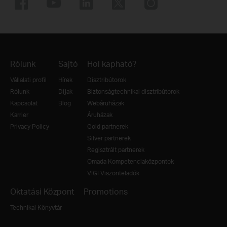
Rólunk
Sajtó
Hol kapható?
Vállalati profil
Hírek
Disztribútorok
Rólunk
Díjak
Biztonságtechnikai disztribútorok
Kapcsolat
Blog
Webáruházak
Karrier
Áruházak
Privacy Policy
Gold partnerek
Silver partnerek
Regisztrált partnerek
Omada Kompetenciaközpontok
VIGI Viszonteladók
Oktatási Központ
Promotions
Technikai Könyvtár