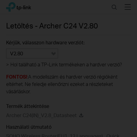
Click
Search
Menu
TP-Link, Reliably Smart
to
skip
the
Letöltés -
Archer C24
V2.80
navigation
bar
Kérjük, válasszon hardware verziót:
V2.80
>
Hol található a TP-Link termékeken a hardver verzió?
FONTOS!
:A modellszám és hardver verzió régióként
eltérhet. Ne feledje ellenőrizni ezeket a részleteket
vásárláskor.
Termék áttekintése
Archer C24(IN)_V2.8_Datasheet
Használati útmutató
SOHO Wireless Router(EU1_12 Languages)_ Quick