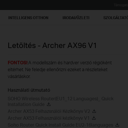
Támogat
INTELLIGENS OTTHON
IRODAI/ÜZLETI
SZOLGÁLTAT
Letöltés -
Archer AX96
V1
FONTOS!
:A modellszám és hardver verzió régióként
eltérhet. Ne feledje ellenőrizni ezeket a részleteket
vásárláskor.
Használati útmutató
SOHO Wireless Router(EU1_12 Languages)_ Quick
Installation Guide
Archer AX53 Felhazsnálói Kézikönyv V2
Archer AX53 Felhasználói kézikönyv V1
Soho Router Quick Install Guide EU2-16languages