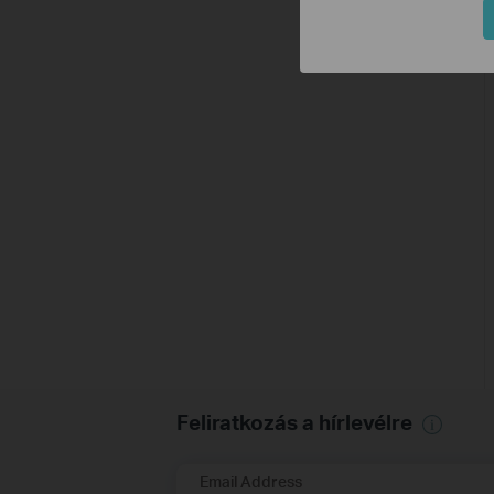
Feliratkozás a hírlevélre
Email Address