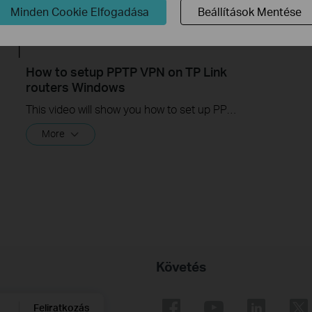
Minden Cookie Elfogadása
Beállítások Mentése
How to setup PPTP VPN on TP Link
routers Windows
This video will show you how to set up PPTP VPN on a TP-Link Wi-Fi router. For more information, visit www.tp-link.com/support
More
Követés
Feliratkozás