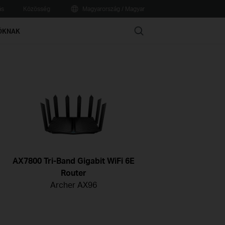
ás
Közösség
Magyarország / Magyar
Search
ÓKNAK
AX7800 Tri-Band Gigabit WiFi 6E
Router
Archer AX96