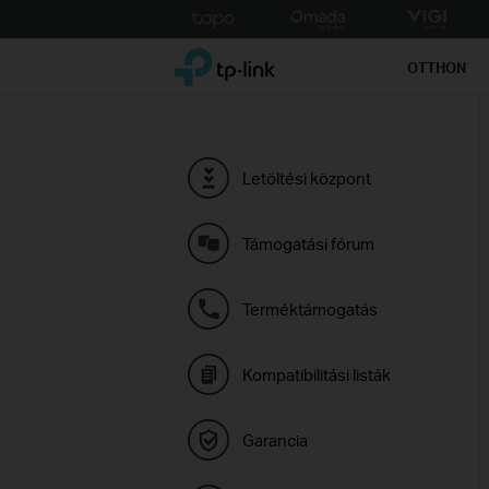
Click
to
TP-Link, Reliably Smart
skip
OTTHON
the
navigation
bar
Letöltési központ
Támogatási fórum
Terméktámogatás
Kompatibilitási listák
Garancia