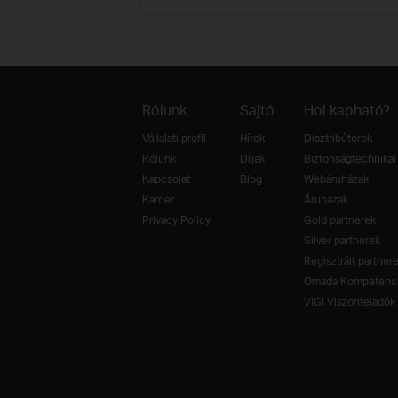
Rólunk
Sajtó
Hol kapható?
Vállalati profil
Hírek
Disztribútorok
Rólunk
Díjak
Biztonságtechnikai 
Kapcsolat
Blog
Webáruházak
Karrier
Áruházak
Privacy Policy
Gold partnerek
Silver partnerek
Regisztrált partner
Omada Kompetenci
VIGI Viszonteladók