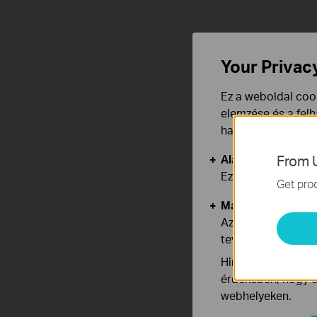
Your Privac
Ez a weboldal cook
elemzése és a fel
használata ellen b
Alap Cookie-k
From U
Ezek a cookie -k 
Get prod
Marketing és Ele
Az elemző cookie 
tevékenységeit, h
Hirdetési partnere
érdekében, hogy ér
webhelyeken.