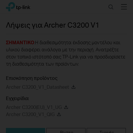
Click
Search
Menu
TP-Link, Reliably Smart
to
skip
the
Λήψεις για
Archer C3200
V1
navigation
bar
ΣΗΜΑΝΤΙΚΟ
:Η διαθεσιμότητα έκδοσης μοντέλου και
υλικού διαφέρει ανάλογα με την περιοχή. Ανατρέξτε
στον τοπικό ιστότοπό σας TP-Link για να προσδιορίσετε
τη διαθεσιμότητα των προϊόντων.
Επισκόπηση προϊόντος
Archer C3200_V1_Datasheet
Εγχειρίδια
Archer C3200(EU)_V1_UG
Archer C3200_V1_QIG
Βίντεο
Συχνές