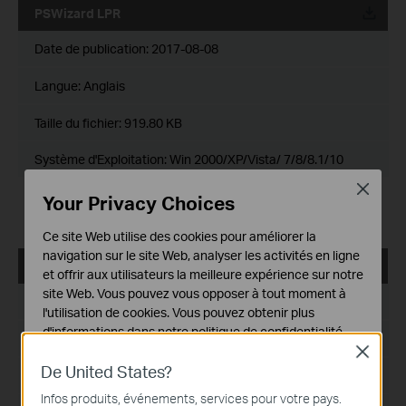
PSWizard LPR
Date de publication:
2017-08-08
Langue:
Anglais
Taille du fichier:
919.80 KB
Système d'Exploitation: Win 2000/XP/Vista/ 7/8/8.1/10
Close
Your Privacy Choices
Modifications and Bug Fixes:
Support Windows 7
Ce site Web utilise des cookies pour améliorer la
navigation sur le site Web, analyser les activités en ligne
PrintServer_Setup_Wizard
et offrir aux utilisateurs la meilleure expérience sur notre
site Web. Vous pouvez vous opposer à tout moment à
Date de publication:
2017-08-08
l'utilisation de cookies. Vous pouvez obtenir plus
d'informations dans notre
politique de confidentialité
.
Langue:
Anglais
Close
Cookies basiques
De United States?
Taille du fichier:
2.93 MB
Ces cookies sont nécessaires au fonctionnement du
Infos produits, événements, services pour votre pays.
site Web et ne peuvent pas être désactivés dans vos