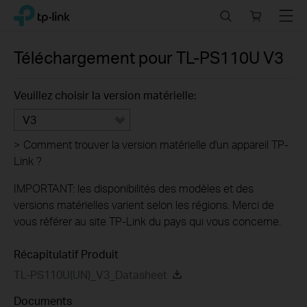
Click
Search
Online
Menu
TP-Link, Reliably Smart
to
store
skip
the
Téléchargement pour
TL-PS110U
V3
navigation
bar
Veuillez choisir la version matérielle:
V3
>
Comment trouver la version matérielle d'un appareil TP-
Link ?
IMPORTANT: les disponibilités des modèles et des
versions matérielles varient selon les régions. Merci de
vous référer au site TP-Link du pays qui vous concerne.
Récapitulatif Produit
TL-PS110U(UN)_V3_Datasheet
Documents