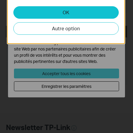
Système d'Exploitation: Windows
systèmes.
2000/XP/2003/Vista/7/8/8.1/10
OK
Cookies d'analyse et marketing
Les cookies d'analyse nous permettent d'analyser vos
Autre option
activités sur notre site Web pour améliorer et ajuster les
TL-PS110U PSAdmin Management Utility
fonctionnalités de notre site Web.
Les cookies marketing peuvent être définis via notre
Date de publication:
2017-08-08
site Web par nos partenaires publicitaires afin de créer
un profil de vos intérêts et pour vous montrer des
Langue:
Anglais
publicités pertinentes sur d'autres sites Web.
Taille du fichier:
2.89 MB
Accepter tous les cookies
Système d'Exploitation: Win98SE/Me/NT/2000/XP/Vista
Enregistrer les paramètres
Newsletter TP-Link