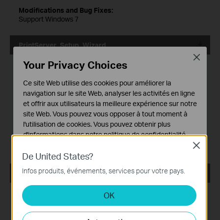
Modifications and Bug Fixes:
Support Windows 7
PrintServer_Setup_Wizard
Close
Your Privacy Choices
Date de publication:
2017-08-08
Ce site Web utilise des cookies pour améliorer la
Langue:
Anglais
navigation sur le site Web, analyser les activités en ligne
et offrir aux utilisateurs la meilleure expérience sur notre
Taille du fichier:
2.93 MB
site Web. Vous pouvez vous opposer à tout moment à
Système d'Exploitation: Windows
l'utilisation de cookies. Vous pouvez obtenir plus
2000/XP/2003/Vista/7/8/8.1/10
d'informations dans notre
politique de confidentialité
.
Close
Cookies basiques
De United States?
Ces cookies sont nécessaires au fonctionnement du
Infos produits, événements, services pour votre pays.
site Web et ne peuvent pas être désactivés dans vos
TL-PS110P PSAdmin Management Utility
systèmes.
Date de publication:
2017-08-08
OK
Cookies d'analyse et marketing
Les cookies d'analyse nous permettent d'analyser vos
Langue:
Anglais