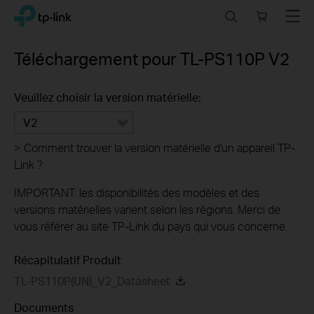
Click
Search
Online
Menu
TP-Link, Reliably Smart
to
store
skip
the
Téléchargement pour
TL-PS110P
V2
navigation
bar
Veuillez choisir la version matérielle:
V2
>
Comment trouver la version matérielle d'un appareil TP-
Link ?
IMPORTANT: les disponibilités des modèles et des
versions matérielles varient selon les régions. Merci de
vous référer au site TP-Link du pays qui vous concerne.
Récapitulatif Produit
TL-PS110P(UN)_V2_Datasheet
Documents