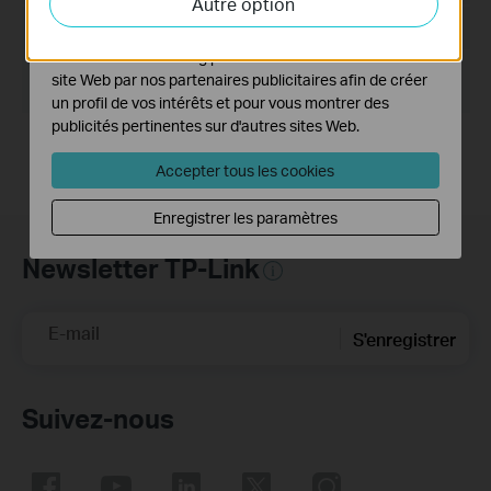
Autre option
activités sur notre site Web pour améliorer et ajuster les
fonctionnalités de notre site Web.
Taille du fichier:
2.89 MB
Les cookies marketing peuvent être définis via notre
Système d'Exploitation:
site Web par nos partenaires publicitaires afin de créer
Win98SE/Me/NT/2000/XP/Vista/7/8/8.1/10
un profil de vos intérêts et pour vous montrer des
publicités pertinentes sur d'autres sites Web.
Accepter tous les cookies
Enregistrer les paramètres
Newsletter TP-Link
E-mail
S'enregistrer
Suivez-nous