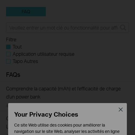
FAQ
Filtre:
Tout
Application utilisateur requise
Tapo Autres
FAQs
Comprendre la capacité (mAh) et l'efficacité de charge
d'un power bank
08-26-2022
669455
views
Close
Your Privacy Choices
Comment trouver la version matérielle d'un appareil TP-
Ce site Web utilise des cookies pour améliorer la
Link ?
navigation sur le site Web, analyser les activités en ligne