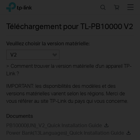
Click
Search
Online
Menu
TP-Link, Reliably Smart
to
store
skip
the
Téléchargement pour
TL-PB10000
V2
navigation
bar
Veuillez choisir la version matérielle:
V2
>
Comment trouver la version matérielle d'un appareil TP-
Link ?
IMPORTANT: les disponibilités des modèles et des
versions matérielles varient selon les régions. Merci de
vous référer au site TP-Link du pays qui vous concerne.
Documents
PB10000(UN)_V2_Quick Installation Guide
Power Bank(13Languages)_Quick Installation Guide