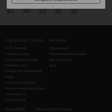
A propos de TP-Link
Actualité
Profil Corporate
Communiqués
A propos de nous
Recommandé par la presse
Développement Durable
Avis de sécurité
Contactez-nous
Blog
Politique de confidentialité
Emploi
Conditions d'utilisation
Politique relative aux cookies
Conformité CE
Recyclage EEE
Où acheter
Pour en savoir plus