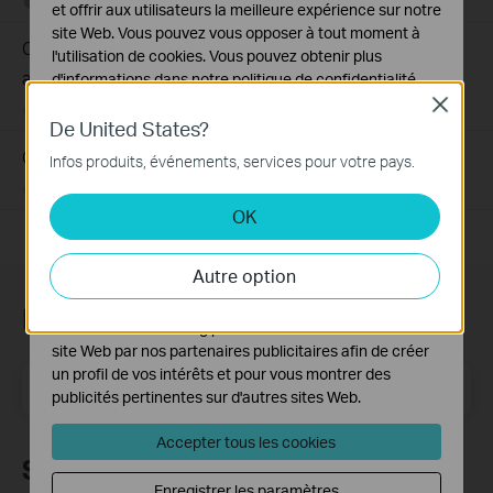
08-10-2018
25765498
views
et offrir aux utilisateurs la meilleure expérience sur notre
site Web. Vous pouvez vous opposer à tout moment à
Comment trouver le numéro de série (S/N) de votre
l'utilisation de cookies. Vous pouvez obtenir plus
appareil TP-Link
d'informations dans notre
politique de confidentialité
.
Close
08-10-2018
489173
views
Cookies basiques
De United States?
Ces cookies sont nécessaires au fonctionnement du
Comment trouver la référence de votre appareil TP-Link ?
Infos produits, événements, services pour votre pays.
site Web et ne peuvent pas être désactivés dans vos
systèmes.
08-10-2018
7625175
views
OK
Cookies d'analyse et marketing
Les cookies d'analyse nous permettent d'analyser vos
Autre option
activités sur notre site Web pour améliorer et ajuster les
fonctionnalités de notre site Web.
Newsletter TP-Link
Les cookies marketing peuvent être définis via notre
site Web par nos partenaires publicitaires afin de créer
un profil de vos intérêts et pour vous montrer des
E-mail
S'enregistrer
publicités pertinentes sur d'autres sites Web.
Accepter tous les cookies
Suivez-nous
Enregistrer les paramètres