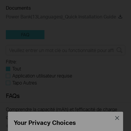
Documents
Power Bank(13Languages)_Quick Installation Guide
FAQ
Filtre:
Tout
Application utilisateur requise
Tapo Autres
FAQs
Comprendre la capacité (mAh) et l'efficacité de charge
d'un power bank
Close
Your Privacy Choices
08-26-2022
668979
views