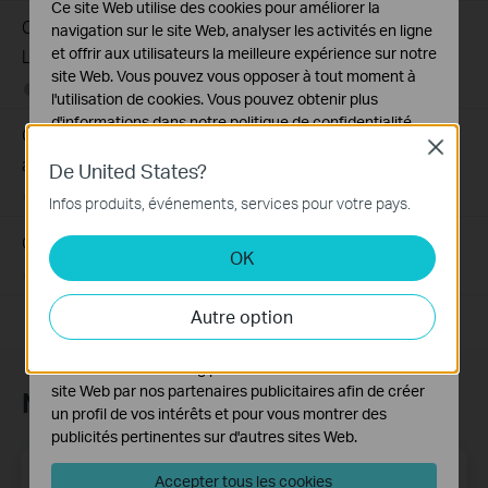
Ce site Web utilise des cookies pour améliorer la
Comment trouver la version matérielle d'un appareil TP-
navigation sur le site Web, analyser les activités en ligne
et offrir aux utilisateurs la meilleure expérience sur notre
Link ?
site Web. Vous pouvez vous opposer à tout moment à
08-10-2018
25765498
views
l'utilisation de cookies. Vous pouvez obtenir plus
d'informations dans notre
politique de confidentialité
.
Comment trouver le numéro de série (S/N) de votre
Close
Cookies basiques
appareil TP-Link
De United States?
Ces cookies sont nécessaires au fonctionnement du
08-10-2018
489170
views
Infos produits, événements, services pour votre pays.
site Web et ne peuvent pas être désactivés dans vos
systèmes.
Comment trouver la référence de votre appareil TP-Link ?
OK
Cookies d'analyse et marketing
08-10-2018
7625174
views
Les cookies d'analyse nous permettent d'analyser vos
Autre option
activités sur notre site Web pour améliorer et ajuster les
fonctionnalités de notre site Web.
Les cookies marketing peuvent être définis via notre
site Web par nos partenaires publicitaires afin de créer
Newsletter TP-Link
un profil de vos intérêts et pour vous montrer des
publicités pertinentes sur d'autres sites Web.
E-mail
S'enregistrer
Accepter tous les cookies