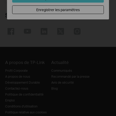
Enregistrer les paramètres
Suivez-nous
A propos de TP-Link
Actualité
Profil Corporate
Communiqués
A propos de nous
Recommandé par la presse
Développement Durable
Avis de sécurité
Contactez-nous
Blog
Politique de confidentialité
Emploi
Conditions d'utilisation
Politique relative aux cookies