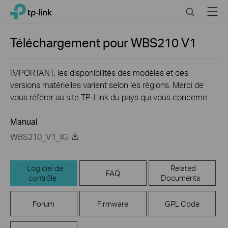
Click
Search
Menu
TP-Link, Reliably Smart
to
skip
the
Téléchargement pour
WBS210
V1
navigation
bar
IMPORTANT: les disponibilités des modèles et des
versions matérielles varient selon les régions. Merci de
vous référer au site TP-Link du pays qui vous concerne.
Manual
WBS210_V1_IG
Logiciel de
Related
FAQ
contrôle
Documents
Forum
Firmware
GPL Code