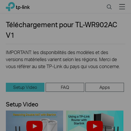
Click
Search
Menu
TP-Link, Reliably Smart
to
skip
the
Téléchargement pour
TL-WR902AC
navigation
V1
bar
IMPORTANT: les disponibilités des modèles et des
versions matérielles varient selon les régions. Merci de
vous référer au site TP-Link du pays qui vous concerne.
Setup Video
FAQ
Apps
Setup Video