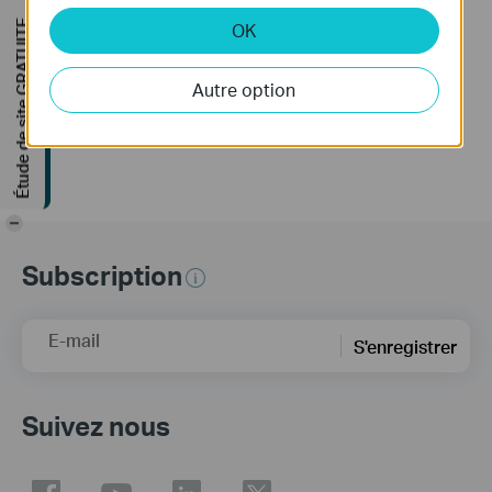
Étude de site GRATUITE
OK
If you can’t access the internet using a DSL modem and TP-Link router, this video can help you solve the problem.
If you can’t access the internet using a cable modem and TP-Link router, follow this video step by step to solve your problem.
Autre option
Plus
Plus
-
Subscription
E-mail
S'enregistrer
Suivez nous