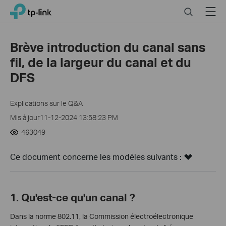
Click
Search
Menu
TP-Link, Reliably Smart
to
skip
the
Brève introduction du canal sans
navigation
fil, de la largeur du canal et du
bar
DFS
Explications sur le Q&A
Mis à jour11-12-2024 13:58:23 PM
463049
Ce document concerne les modèles suivants :
1. Qu'est-ce qu'un canal ?
Dans la norme 802.11, la Commission électroélectronique