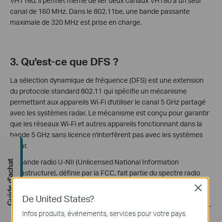
VHT160, il permet même de lier deux canaux VHT80 à un seul
canal de 160 MHz. Dans le 802.11be, une bande passante
maximale de 320 MHz est prise en charge.
3. Qu'est-ce que DFS ?
La sélection dynamique de fréquence (DFS) est une extension
du protocole standard 802.11 qui spécifie un mécanisme
permettant aux appareils Wi-Fi d'utiliser le canal 5 GHz partagé
avec les systèmes radar. Le mécanisme est conçu pour garantir
que les réseaux Wi-Fi et autres appareils fonctionnant dans la
bande 5 GHz sans licence n'interfèrent pas avec les systèmes
radar.
La bande radio U-NII (Unlicensed National Information
Guide d'achat
Infrastructure), définie par la FCC, fait partie du spectre radio
utilisé par les périphériques de réseau local sans fil (LAN) et de
Close
nombreux fournisseurs de services Internet sans fil. Les canaux
De United States?
qui se trouvent généralement dans les bandes U-NII-2A et U-NII-
Infos produits, événements, services pour votre pays.
2C nécessitent l'utilisation de DFS.