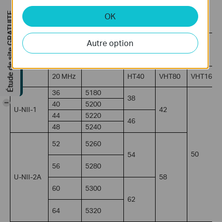
Vous trouverez ci-dessous un tableau des informations sur les
Étude de site GRATUITE
OK
canaux couramment utilisés dans la bande 5 GHz.
Numéro
Numéro d'index de
Autre option
Fréquence
de
fréquence centrale
Bandes
centrale
canal
U-NII
(MHz)
20 MHz
HT40
VHT80
VHT160
36
5180
38
-
40
5200
U-NII-1
42
44
5220
46
48
5240
52
5260
50
54
56
5280
U-NII-2A
58
60
5300
62
64
5320