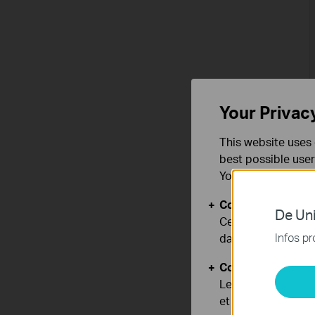
Your Privac
This website uses 
best possible user
You can find more
Cookies basiques
De Uni
Ces cookies sont 
Infos pr
dans vos systèmes
Cookies d'analyse
Les cookies d'anal
et ajuster les fonc