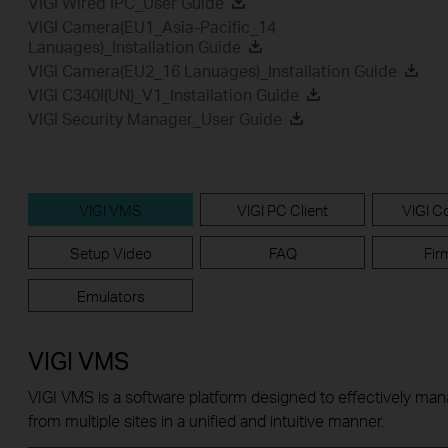
VIGI Wired IPC_User Guide
VIGI Camera(EU1_Asia-Pacific_14
Lanuages)_Installation Guide
VIGI Camera(EU2_16 Lanuages)_Installation Guide
VIGI C340I(UN)_V1_Installation Guide
VIGI Security Manager_User Guide
VIGI VMS
VIGI PC Client
VIGI Co
Setup Video
FAQ
Fir
Emulators
VIGI VMS
VIGI VMS is a software platform designed to effectively ma
from multiple sites in a unified and intuitive manner.