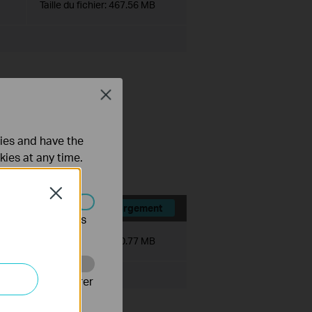
Taille du fichier:
467.56 MB
Close
ce history module.
ties and have the
ts.
kies at any time.
Close
Téléchargement
s être désactivés
Taille du fichier:
530.77 MB
Web pour améliorer