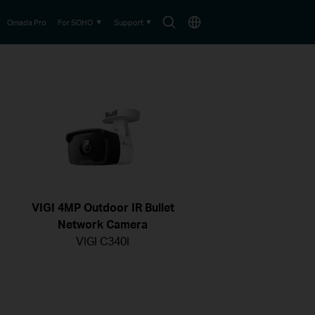
Search
Choose
Omada Pro
For SOHO
Support
icon
location
VIGI 4MP Outdoor IR Bullet
Network Camera
VIGI C340I