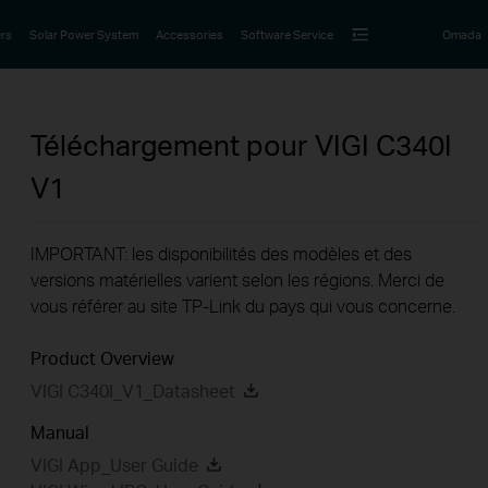
rs
Solar Power System
Accessories
Software Service
Omada
Téléchargement pour
VIGI C340I
V1
IMPORTANT: les disponibilités des modèles et des
versions matérielles varient selon les régions. Merci de
vous référer au site TP-Link du pays qui vous concerne.
Product Overview
VIGI C340I_V1_Datasheet
Manual
VIGI App_User Guide