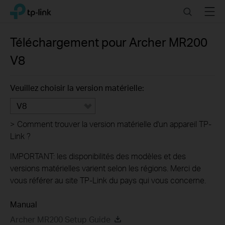
Click
Search
Menu
TP-Link, Reliably Smart
to
skip
the
Téléchargement pour
Archer MR200
navigation
V8
bar
Veuillez choisir la version matérielle:
V8
>
Comment trouver la version matérielle d'un appareil TP-
Link ?
IMPORTANT: les disponibilités des modèles et des
versions matérielles varient selon les régions. Merci de
vous référer au site TP-Link du pays qui vous concerne.
Manual
Archer MR200 Setup Guide