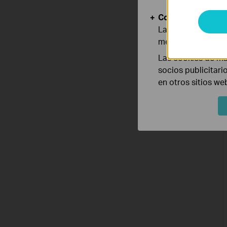
Cookies de Anális
Las cookies de aná
mejorar y adaptar 
Las cookies de ma
socios publicitari
en otros sitios we