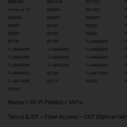
RE655BE
RE815XE
RE705X
Telcos & ISP
Archer Air E5
RE600X
RE700X
RE505X
RE505X
RE500X
RE450
RE365
RE305
RE200
RE200
RE200
RE190
RE190
TL-WA860RE
TL-WA860RE
TL-WA860RE
TL-WA860RE
TL-WA854RE
TL-WA854RE
TL-WA854RE
TL-WA850RE
TL-WA850RE
TL-WA850RE
TL-WA890EA
RE220
TL-WA750RE
TL-WA730RE
RE210
RE650
RE590T
Redes > Wi-Fi Portátil > MiFis
Telcos & ISP > Fiber Access > ONT (Optical Ne