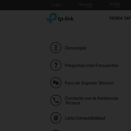
Click
to
TP-Link, Reliably Smart
skip
TIENDA TA
the
navigation
bar
Descargas
Preguntas más Frecuentes
Foro de Soporte Técnico
Contacte con la Asistencia
Técnica
Lista Compatibilidad