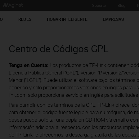
Soporte
Blog
P
PO
REDES
HOGAR INTELIGENTE
EMPRESAS
Centro de Códigos GPL
Tenga en Cuenta:
Los productos de TP-Link contienen códi
Licencia Pública General ("GPL"), Versión 1/Versión2/Versió
Menor ("LGPL"). Puede utilizar el software bajo los términos 
genérico y solo proporcionamos versiones en inglés para u
link.com solo proporciona servicio en inglés para solicitude
Para cumplir con los términos de la GPL, TP-Link ofrece, don
para obtener el código fuente legible para su máquina, de má
desea puede solicitar una copia en CD-ROM vía email o cor
información adicional al respecto, con los productos impli
de TP-Link, le ofrecemos la descarga gratuita de las copias