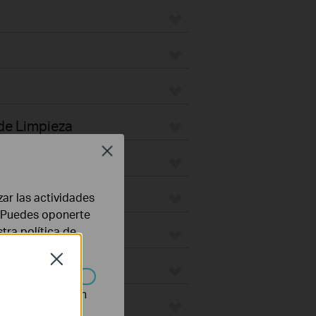
 de Limpieza
Close
ing Mount
Plate
zar las actividades
b. Puedes oponerte
stra
política de
door
Close
ges
n desactivarse en