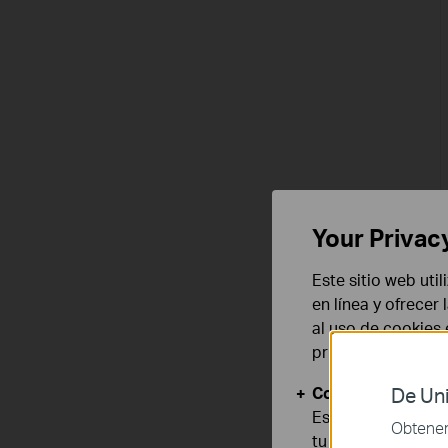
Your Privac
Este sitio web uti
en línea y ofrecer
al uso de cookies
privacidad
.
Cookies Básicas
De Uni
Estas cookies son
Obtener 
tu sistema.