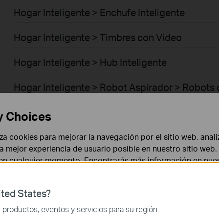
Hogar Inteligente > Enchufe Inteligente
Hogar Inteligente > Timbres con Video
Hogar Inteligente > Hub Inteligente
Hogar Inteligente > Robot Aspirador > Robots
Empresas > Omada > Puntos de Acceso > Ceil
y Choices
Empresas > Omada > Puntos de Acceso > Wall 
liza cookies para mejorar la navegación por el sitio web, anali
 la mejor experiencia de usuario posible en nuestro sitio we
 en cualquier momento. Encontrarás más información en nue
Empresas > Omada > Puntos de Acceso > Out
Empresas > Omada > Puntos de Acceso > Brid
ted States?
 necesarias para el funcionamiento del sitio web y no puede
productos, eventos y servicios para su región.
Empresas > Omada > Switches > Campus