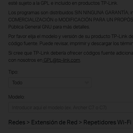
esté sujeto a la GPL e incluido en productos TP-Link.
Los programas son distribuidos SIN NINGUNA GARANTÍA; inc
COMERCIALIZACIÓN o MODIFICACIÓN PARA UN PROPÓSITO
Pública General GNU para más detalles.
Por favor elija el modelo y versión de su producto TP-Link de 
código fuente. Puede revisar, imprimir y descargar los térm
Si cree que TP-Link debería ofrecer códigos fuente adiciona
con nosotros en
GPL
@tp-link.com
.
Tipo:
Todo
Modelo:
Redes
Hogar Inteligente
Redes > Extensión de Red > Repetidores Wi-Fi
Empresas