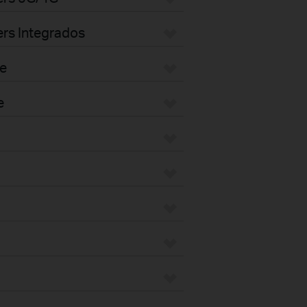
rs Integrados
e
e