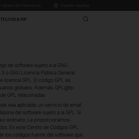
rograma de Fidelización
España / español
Search
TELCOS & ISP
go de software sujeto a la GNU
n 3 o GNU Licencia Pública General
de licencia GPL. El código GPL es
suarios globales. Además, GPL@tp-
s de GPL relacionadas.
de sea aplicable, un servicio de email
quina del software sujeto a la GPL. Si
reo ordinario. Le proporcionamos
cados. En este Centro de Códigos GPL
 de los códigos fuente del software que