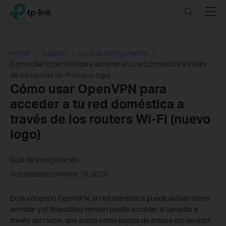
Click
Search
Menu
TP-Link, Reliably Smart
to
skip
the
navigation
Home
Support
Guía de configuración
bar
Cómo usar OpenVPN para acceder a tu red doméstica a través
de los routers Wi-Fi (nuevo logo)
Cómo usar OpenVPN para
acceder a tu red doméstica a
través de los routers Wi-Fi (nuevo
logo)
Guía de configuración
Actualizadodiciembre 18, 2024
En la conexión OpenVPN, la red doméstica puede actuar como
servidor y el dispositivo remoto puede acceder al servidor a
través del router, que actúa como puerta de enlace del servidor