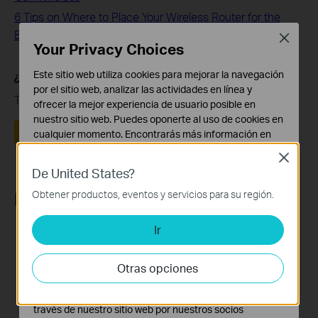
6 Tips on Where to Place Your Wireless Router for the
Best Signal/Coverage
Close
Your Privacy Choices
Este sitio web utiliza cookies para mejorar la navegación
¿Es útil este artículo?
por el sitio web, analizar las actividades en línea y
Tus comentarios nos ayudan a mejorar esta web.
ofrecer la mejor experiencia de usuario posible en
nuestro sitio web. Puedes oponerte al uso de cookies en
Sí
No
cualquier momento. Encontrarás más información en
nuestra
política de privacidad
.
Close
De United States?
Cookies Básicas
Estas cookies son necesarias para el funcionamiento
Productos recomendados
Obtener productos, eventos y servicios para su región.
del sitio web y no pueden desactivarse en tu sistema.
Ir
Cookies de Análisis y de Marketing
Las cookies de análisis nos permiten analizar tus
actividades en nuestro sitio web con el fin de mejorar y
Otras opciones
adaptar la funcionalidad del mismo.
Las cookies de marketing pueden ser instaladas a
Archer AXE75
Archer AX55
través de nuestro sitio web por nuestros socios