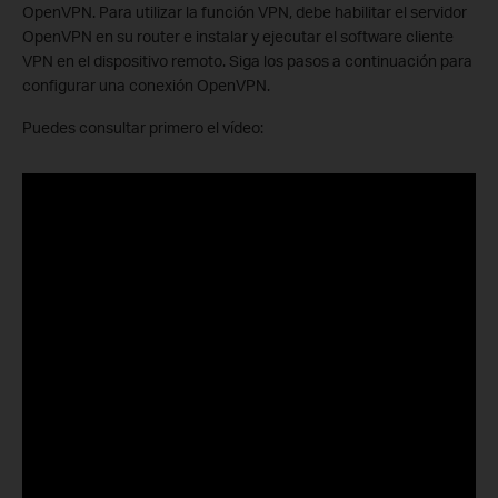
OpenVPN. Para utilizar la función VPN, debe habilitar el servidor
OpenVPN en su router e instalar y ejecutar el software cliente
VPN en el dispositivo remoto. Siga los pasos a continuación para
configurar una conexión OpenVPN.
Puedes consultar primero el vídeo: