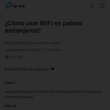
Click
Search
Menu
TP-Link, Reliably Smart
to
skip
the
¿Cómo usar MiFi en países
navigation
extranjeros?
bar
Requisito de la aplicación de usuario
Actualizado03-31-2022 11:39:53 AM
269755
Este artículo se aplica a:
Paso 1.
Asegúrese de que la función de roaming de datos de su tarjeta
SIM esté activada.
Paso 2.