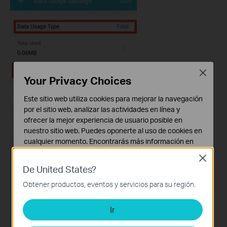
Close
Your Privacy Choices
Este sitio web utiliza cookies para mejorar la navegación
por el sitio web, analizar las actividades en línea y
ofrecer la mejor experiencia de usuario posible en
nuestro sitio web. Puedes oponerte al uso de cookies en
cualquier momento. Encontrarás más información en
nuestra
política de privacidad
.
Close
De United States?
Cookies Básicas
Estas cookies son necesarias para el funcionamiento
Obtener productos, eventos y servicios para su región.
del sitio web y no pueden desactivarse en tu sistema.
Ir
Cookies de Análisis y de Marketing
Las cookies de análisis nos permiten analizar tus