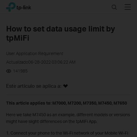
Click
Search
Menu
TP-Link, Reliably Smart
to
skip
the
How to set data usage limit by
navigation
tpMiFi
bar
User Application Requirement
Actualizado06-28-2022 03:06:22 AM
141985
Este artículo se aplica a:
This article applies to: M7000, M7200, M7350, M7450, M7650
Here we take M7450 as an example, different models or versions
might have slight differences on the tpMiFi App.
1. Connect your phone to the Wi-Fi network of your Mobile Wi-Fi