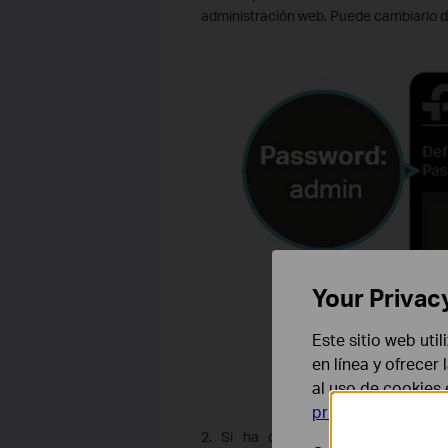
administración web. Puede cambiarlo de
Your Privac
Este sitio web uti
en línea y ofrecer
al uso de cookies
privacidad
.
2. Si ha cambiado la contraseña pr