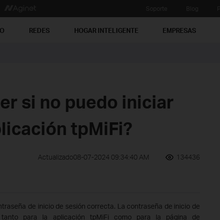
Soporte
Blog
P
PO
REDES
HOGAR INTELIGENTE
EMPRESAS
r si no puedo iniciar
plicación tpMiFi?
Actualizado08-07-2024 09:34:40 AM
134436
traseña de inicio de sesión correcta. La contraseña de inicio de
 tanto para la aplicación tpMiFi como para la página de