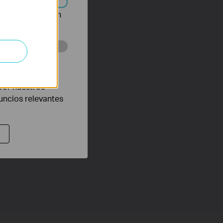
n desactivarse en
eb con el fin de
por nuestros
nuncios relevantes