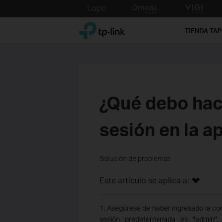
Click
to
TP-Link, Reliably Smart
skip
TIENDA TA
the
navigation
bar
¿Qué debo hace
sesión en la a
Solución de problemas
Este artículo se aplica a:
1. Asegúrese de haber ingresado la con
sesión predeterminada es "admin",