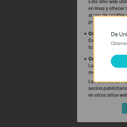
Este sitio web uti
en línea y ofrecer
al uso de cookies
privacidad
.
Cookies Básicas
De Uni
Estas cookies son
Obtener 
tu sistema.
Cookies de Anális
Las cookies de aná
mejorar y adaptar 
Las cookies de ma
socios publicitari
en otros sitios we