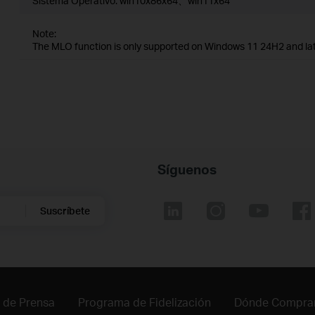
Sistema Operativo: win10x86x64、win11x64
Note:
The MLO function is only supported on Windows 11 24H2 and la
Síguenos
Suscríbete
 de Prensa
Programa de Fidelización
Dónde Compra