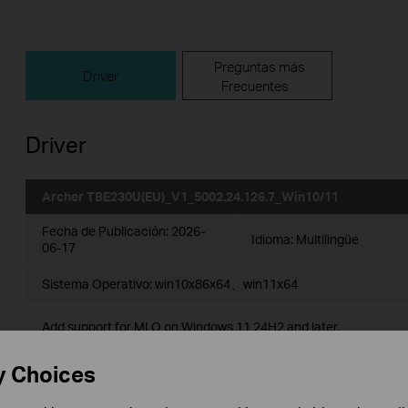
Preguntas más
Driver
Frecuentes
Driver
Archer TBE230U(EU)_V1_5002.24.126.7_Win10/11
Fecha de Publicación:
2026-
Idioma:
Multilingüe
06-17
Sistema Operativo: win10x86x64、win11x64
Add support for MLO on Windows 11 24H2 and later.
y Choices
Archer TBE230U(EU)_V1_5002.24.126.7_Win10_Win11