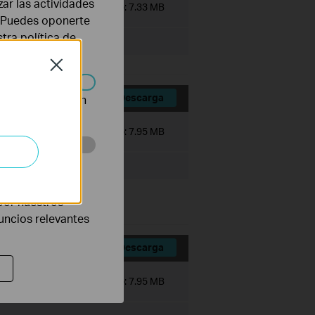
zar las actividades
Tamaño de Archivo:
7.33 MB
b. Puedes oponerte
stra
política de
Close
Descarga
n desactivarse en
Tamaño de Archivo:
7.95 MB
eb con el fin de
por nuestros
ter systems.
nuncios relevantes
Descarga
Tamaño de Archivo:
7.95 MB