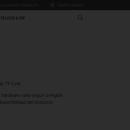
rograma de Fidelización
España / español
Search
TELCOS & ISP
de TP-Link
 hardware varía según la región.
disponibilidad del producto.