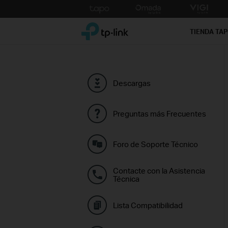
Click
to
TP-Link, Reliably Smart
skip
TIENDA TA
the
navigation
bar
Descargas
Preguntas más Frecuentes
Foro de Soporte Técnico
Contacte con la Asistencia
Técnica
Lista Compatibilidad