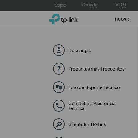
Click
to
TP-Link, Reliably Smart
skip
HOGAR
the
navigation
bar
Descargas
Preguntas más Frecuentes
Foro de Soporte Técnico
Contactar a Asistencia
Técnica
Simulador TP-Link