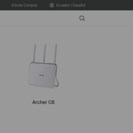
e
Dónde Comprar
Ecuador / Español
Search
Archer C8