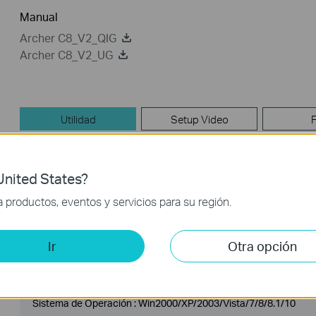
Manual
Archer C8_V2_QIG
Archer C8_V2_UG
Utilidad
Setup Video
Apps
GPL Code
nited States?
Utilidad
productos, eventos y servicios para su región.
USB_Printer_Controller_Utility_Windows
Ir
Otra opción
Fecha de Publicación :
2016-
Idioma:
Inglés
11-04
Sistema de Operación : Win2000/XP/2003/Vista/7/8/8.1/10