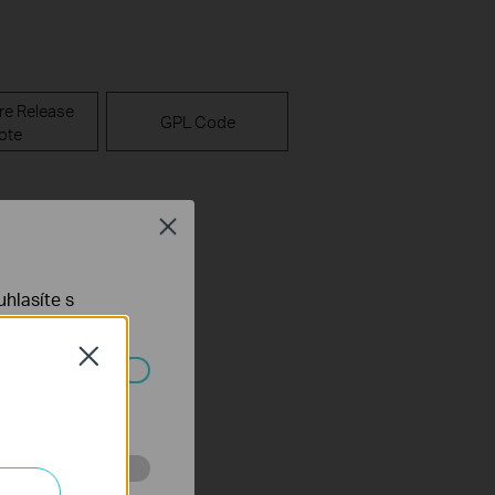
re Release
GPL Code
ote
Close
hlasíte s
Close
ch systémech