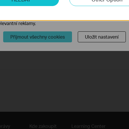
o nám umožňují analyzovat vaše aktivity na našich webových
Tapo C400/C401/TC80 2.0
přizpůsobení jejich funkčnosti.
This video will show you how to set up and mount your battery-powered security camera.
ory cookie mohou prostřednictvím našich webových stránek 
Více
levantní reklamy.
Přijmout všechny cookies
Uložit nastavení
právy
Kde zakoupit
Learning Center