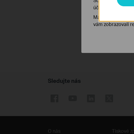
Soubory cookie pr
účelem zlepšení a 
Marketingové soub
vám zobrazovali re
Sledujte nás
O nás
Tiskové z