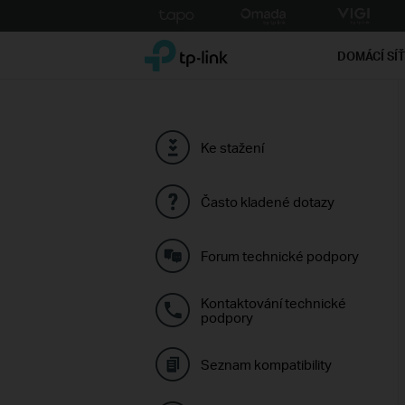
Click
to
TP-Link, Reliably Smart
skip
DOMÁCÍ SÍ
the
navigation
bar
Ke stažení
Často kladené dotazy
Forum technické podpory
Kontaktování technické
podpory
Seznam kompatibility