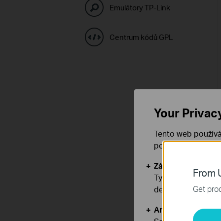
Emulátory TP-Link
Centrum kódů GPL
Your Privac
Tento web používá
používáním našich
Základní cookies
From U
Tyto cookies jsou
Get prod
deaktivovat.
Analytické a mar