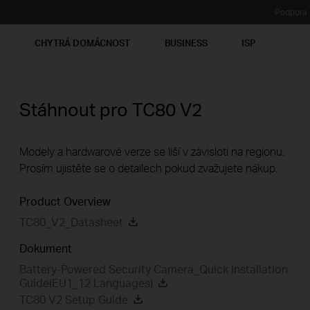
Podpora
Ť
CHYTRÁ DOMÁCNOST
BUSINESS
ISP
Stáhnout pro
TC80
V2
Modely a hardwarové verze se liší v závisloti na regionu.
Prosím ujistěte se o detailech pokud zvažujete nákup.
Product Overview
TC80_V2_Datasheet
Dokument
Battery-Powered Security Camera_Quick Installation
Guide(EU1_12 Languages)
TC80 V2 Setup Guide