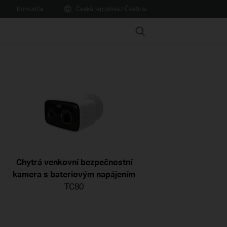
Komunita
Česká republika / Čeština
Search
Chytrá venkovní bezpečnostní
kamera s bateriovým napájením
TC80