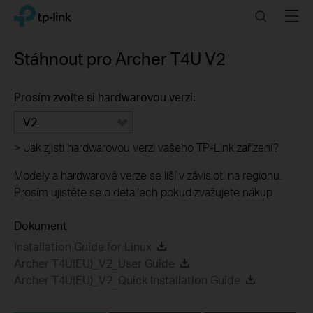
Click
Search
Menu
TP-Link, Reliably Smart
to
skip
the
Stáhnout pro
Archer T4U
V2
navigation
bar
Prosím zvolte si hardwarovou verzi:
V2
>
Jak zjisti hardwarovou verzi vašeho TP-Link zařízení?
Modely a hardwarové verze se liší v závisloti na regionu.
Prosím ujistěte se o detailech pokud zvažujete nákup.
Dokument
Installation Guide for Linux
Archer T4U(EU)_V2_User Guide
Archer T4U(EU)_V2_Quick Installation Guide