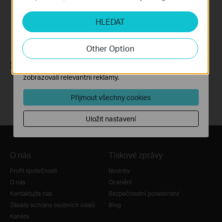
Analytické a marketingové cookies
HLEDAT
Soubory cookie pro nám umožňují analyzovat vaše
aktivity na našich webových stránkách za účelem
zlepšení a přizpůsobení jejich funkčnosti.
Other Option
Marketingové soubory cookie mohou prostřednictvím
Sledujte nás
našich webových stránek nastavit, aby se vám
zobrazovali relevantní reklamy.
Přijmout všechny cookies
Uložit nastavení
O nás
Tiskové zprávy
Profil společnosti
Novinky
O nás
Ocenění
Kontaktujte nás
Bezpečnostní poradenství
Zásady ochrany osobních údajů
Blog
Kariéra