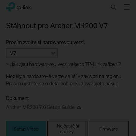
Click
Search
Menu
TP-Link, Reliably Smart
to
skip
the
Stáhnout pro
Archer MR200
V7
navigation
bar
Prosím zvolte si hardwarovou verzi:
V7
>
Jak zjisti hardwarovou verzi vašeho TP-Link zařízení?
Modely a hardwarové verze se liší v závisloti na regionu.
Prosím ujistěte se o detailech pokud zvažujete nákup.
Dokument
Archer MR200 7.0 Setup Guide
Nejčastější
Setup Video
Firmware
dotazy