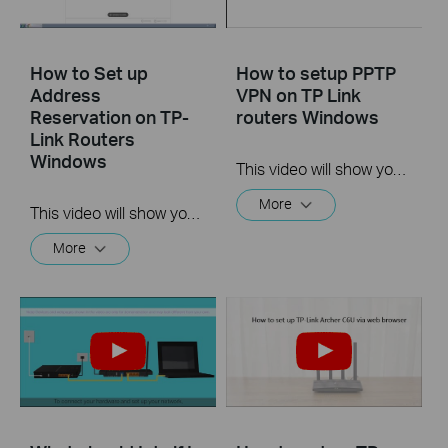
How to Set up
How to setup PPTP
Address
VPN on TP Link
Reservation on TP-
routers Windows
Link Routers
Windows
This video will show you how to set up PPTP VPN on a TP-Link Wi-Fi router. For more information, visit www.tp-link.com/support
More
This video will show you how to set up Address Reservation on TP-Link routers.
More