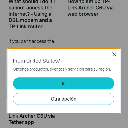
What should I do if I
How to set up TP-
cannot access the
Link Archer C6U via
internet? - Using a
web browser
DSL modem and a
TP-Link router
If you can’t access the internet using a DSL modem and TP-Link router, this video can help you solve the problem.
More
Close
From United States?
Obtenga productos, eventos y servicios para su región.
Ir
Otra opción
How to set up TP-
Link Archer C6U via
Tether app