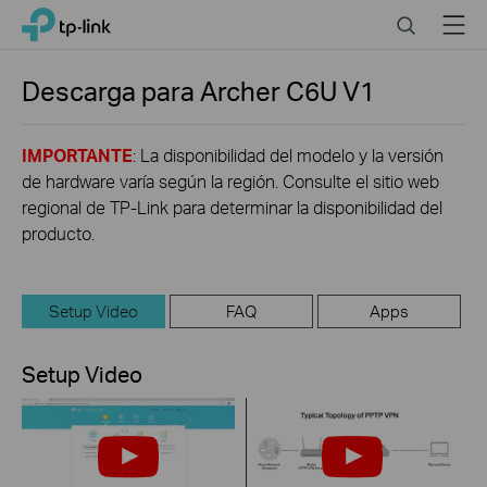
Click
Search
Menu
TP-Link, Reliably Smart
to
skip
the
Descarga para
Archer C6U
V1
navigation
bar
IMPORTANTE
: La disponibilidad del modelo y la versión
de hardware varía según la región. Consulte el sitio web
regional de TP-Link para determinar la disponibilidad del
producto.
Setup Video
FAQ
Apps
Setup Video