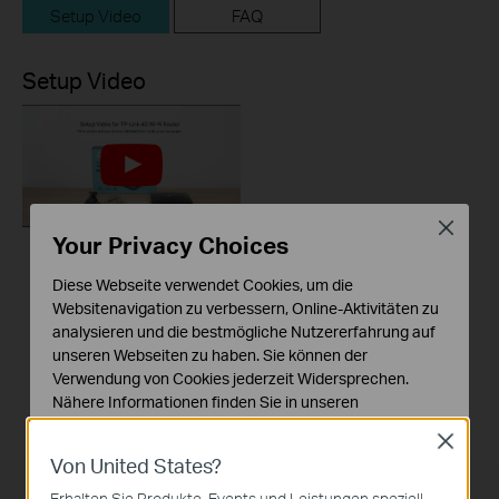
Setup Video
FAQ
Setup Video
Close
Your Privacy Choices
How to Set up TP-
Diese Webseite verwendet Cookies, um die
Link 4G WiFi Router
Websitenavigation zu verbessern, Online-Aktivitäten zu
analysieren und die bestmögliche Nutzererfahrung auf
unseren Webseiten zu haben. Sie können der
Verwendung von Cookies jederzeit Widersprechen.
Nähere Informationen finden Sie in unseren
Datenschutzhinweisen
.
Close
Von United States?
Notwendige Cookies
Diese Cookies sind zur Funktion der Website
Erhalten Sie Produkte, Events und Leistungen speziell