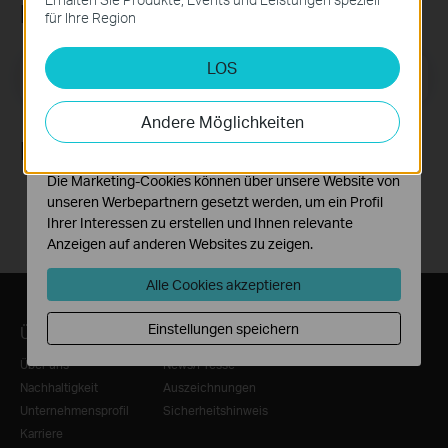
Newsletter abonnieren
erforderlich und können in Ihren Systemen nicht
für Ihre Region
deaktiviert werden.
LOS
Analyse- und Marketing-Cookies
E-Mail-Adresse
Registrieren
Analyse-Cookies ermöglichen es uns, Ihre Aktivitäten
auf unserer Website zu analysieren, um die
Andere Möglichkeiten
Funktionsweise unserer Website zu verbessern und
Folge uns
anzupassen.
Die Marketing-Cookies können über unsere Website von
unseren Werbepartnern gesetzt werden, um ein Profil
Ihrer Interessen zu erstellen und Ihnen relevante
Anzeigen auf anderen Websites zu zeigen.
Alle Cookies akzeptieren
Einstellungen speichern
Über TP-Link
Informationen
Über uns
News/Presse
Nachhaltigkeit
Auszeichnungen
Unternehmensprofil
Sicherheitshinweis
Karriere