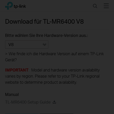
Click
Search
Menu
TP-Link, Reliably Smart
to
skip
the
Download für
TL-MR6400
V8
navigation
bar
Bitte wählen Sie Ihre Hardware-Version aus.:
V8
>
Wie finde ich die Hardware Version auf einem TP-Link
Gerät?
IMPORTANT
: Model and hardware version availability
varies by region. Please refer to your TP-Link regional
website to determine product availability.
Manual
TL-MR6400 Setup Guide