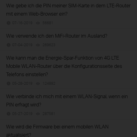
Wie gebe ich die PIN meiner SIM-Karte in dem LTE-Router
mit einem Web-Browser ein?
07-16-2019
56681
views
Wie verwende ich den MiFi-Router im Ausland?
07-04-2019
269623
views
Wie kann man die Energie-Spar-Funktion von 4G LTE
Mobile WLAN-Router über die Konfigurationsseite des
Telefons einstellen?
05-28-2019
124892
views
Wie verbinde ich mich mit einem WLAN-Signal, wenn ein
PIN erfragt wird?
05-27-2019
287581
views
Wie wird die Firmware bei einem mobilen WLAN
aktualisiert?