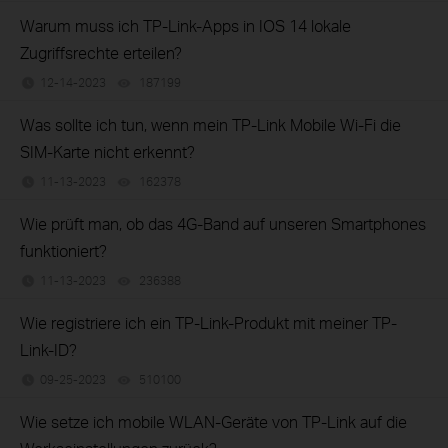
Warum muss ich TP-Link-Apps in IOS 14 lokale
Zugriffsrechte erteilen?
12-14-2023
187199
views
Was sollte ich tun, wenn mein TP-Link Mobile Wi-Fi die
SIM-Karte nicht erkennt?
11-13-2023
162378
views
Wie prüft man, ob das 4G-Band auf unseren Smartphones
funktioniert?
11-13-2023
236388
views
Wie registriere ich ein TP-Link-Produkt mit meiner TP-
Link-ID?
09-25-2023
510100
views
Wie setze ich mobile WLAN-Geräte von TP-Link auf die