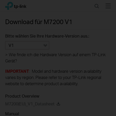
Click
Search
Menu
TP-Link, Reliably Smart
to
skip
the
Download für
M7200
V1
navigation
bar
Bitte wählen Sie Ihre Hardware-Version aus.:
V1
>
Wie finde ich die Hardware Version auf einem TP-Link
Gerät?
IMPORTANT
: Model and hardware version availability
varies by region. Please refer to your TP-Link regional
website to determine product availability.
Product Overview
M7200(EU)_V1_Datasheet
Manual