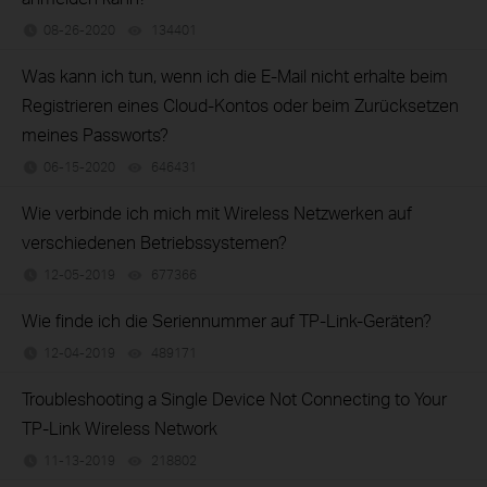
08-26-2020
134401
views
Was kann ich tun, wenn ich die E-Mail nicht erhalte beim
Registrieren eines Cloud-Kontos oder beim Zurücksetzen
meines Passworts?
06-15-2020
646431
views
Wie verbinde ich mich mit Wireless Netzwerken auf
verschiedenen Betriebssystemen?
12-05-2019
677366
views
Wie finde ich die Seriennummer auf TP-Link-Geräten?
12-04-2019
489171
views
Troubleshooting a Single Device Not Connecting to Your
TP-Link Wireless Network
11-13-2019
218802
views