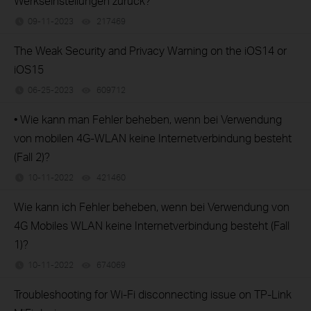
Werkseinstellungen zurück?
09-11-2023
217469
views
The Weak Security and Privacy Warning on the iOS14 or
iOS15
06-25-2023
609712
views
• Wie kann man Fehler beheben, wenn bei Verwendung
von mobilen 4G-WLAN keine Internetverbindung besteht
(Fall 2)?
10-11-2022
421460
views
Wie kann ich Fehler beheben, wenn bei Verwendung von
4G Mobiles WLAN keine Internetverbindung besteht (Fall
1)?
10-11-2022
674069
views
Troubleshooting for Wi-Fi disconnecting issue on TP-Link