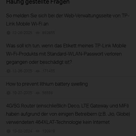
Häufig gestellte Fragen
So melden Sie sich bei der Web-Verwaltungsseite von TP-
Link Mobile Wi-Fi an
12-26-2025
892855
views
Was soll ich tun, wenn das Etikett meines TP-Link Mobile
Wi-Fi-Produkts mit Standard-WLAN-Passwort verloren
gegangen oder beschädigt ist?
12-26-2025
171455
views
How to prevent lithium battery swelling
10-27-2025
56556
views
4G/5G Router (einschließlich Deco, LTE Gateway und MiFi)
haben aufgrund der von einigen Betreibern (z.B. Jio, Globe)
verwendeten 464XLAT-Technologie kein Internet
10-02-2024
120919
views