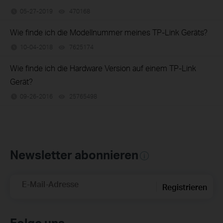
05-27-2019
470168
views
Wie finde ich die Modellnummer meines TP-Link Geräts?
10-04-2018
7625174
views
Wie finde ich die Hardware Version auf einem TP-Link
Gerät?
09-26-2016
25765498
views
Newsletter abonnieren
E-Mail-Adresse
Registrieren
Folge uns