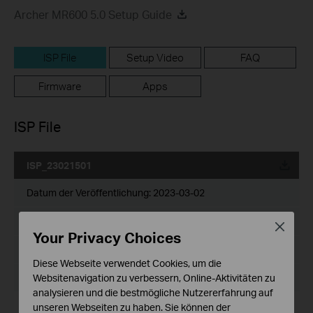
Archer MR600 5.0 Setup Guide
ISP File
Setup Video
FAQ
Firmware
Apps
ISP File
ISP_23021501
Datum der Veröffentlichung:
2023-03-02
Sprache:
Mehrsprachig
Close
Your Privacy Choices
Dateigröße:
149.69 KB
Diese Webseite verwendet Cookies, um die
Betriebssystem: Windows/Mac OS/Linux
Websitenavigation zu verbessern, Online-Aktivitäten zu
analysieren und die bestmögliche Nutzererfahrung auf
unseren Webseiten zu haben. Sie können der
Änderungen und Fehlerbehebungen: