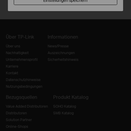
Einstellungen speichern
Über TP-Link
Informationen
Über uns
News/Presse
Nachhaltigkeit
Auszeichnungen
Unternehmensprofil
Sicherheitshinweis
Karriere
Kontakt
Datenschutzhinweise
Nutzungsbedingungen
Bezugsquellen
Produkt Katalog
Value Added Distributoren
SOHO Katalog
Distributoren
SMB Katalog
Solution Partner
Online-Shops