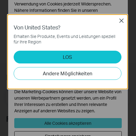
Verwendung von Cookies jederzeit Widersprechen.
1. Aktualisiertes APN-Profil für CUHK
Hinweise
Nähere Informationen finden Sie in unseren
1. Diese ISP-Datei kann für Archer MR600/Archer
Datenschutzhinweisen
.
MR400/Archer MR200/TL-MR6400/TL-
Close
MR100/M7200/M7350/M7450/M7650 verwendet werden.
Von United States?
Notwendige Cookies
2. Die Version der ISP-Datei kann nicht herabgestuft
Diese Cookies sind zur Funktion der Website
Erhalten Sie Produkte, Events und Leistungen speziell
werden.
erforderlich und können in Ihren Systemen nicht
für Ihre Region
deaktiviert werden.
LOS
Analyse- und Marketing-Cookies
Analyse-Cookies ermöglichen es uns, Ihre Aktivitäten
auf unserer Website zu analysieren, um die
Andere Möglichkeiten
Newsletter abonnieren
Funktionsweise unserer Website zu verbessern und
anzupassen.
Die Marketing-Cookies können über unsere Website von
E-Mail-Adresse
Registrieren
unseren Werbepartnern gesetzt werden, um ein Profil
Ihrer Interessen zu erstellen und Ihnen relevante
Anzeigen auf anderen Websites zu zeigen.
Folge uns
Alle Cookies akzeptieren