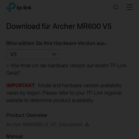
Click
Search
Menu
TP-Link, Reliably Smart
to
skip
the
Download für
Archer MR600
V5
navigation
bar
Bitte wählen Sie Ihre Hardware-Version aus.:
V5
>
Wie finde ich die Hardware Version auf einem TP-Link
Gerät?
IMPORTANT
: Model and hardware version availability
varies by region. Please refer to your TP-Link regional
website to determine product availability.
Product Overview
Archer MR600(EU)_V5_Datasheet
Manual