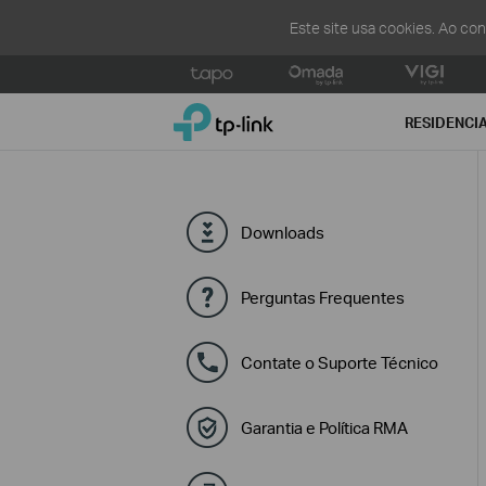
Este site usa cookies. Ao co
Click
to
TP-Link, Reliably Smart
skip
RESIDENCI
the
navigation
bar
Downloads
Perguntas Frequentes
Contate o Suporte Técnico
Garantia e Política RMA