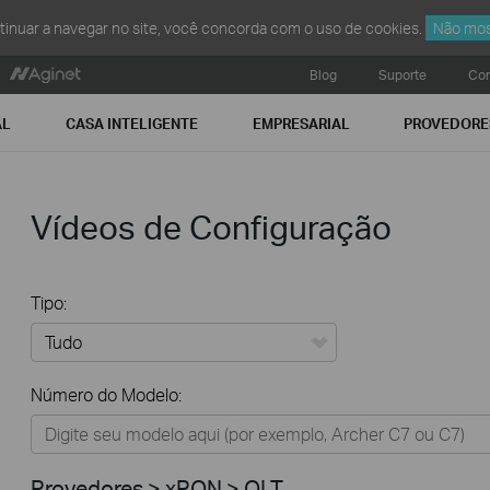
ntinuar a navegar no site, você concorda com o uso de cookies.
Não mos
Blog
Suporte
Con
AL
CASA INTELIGENTE
EMPRESARIAL
PROVEDORE
Vídeos de Configuração
Tipo:
Tudo
Número do Modelo:
Residencial
Casa Inteligente
Provedores > xPON > OLT