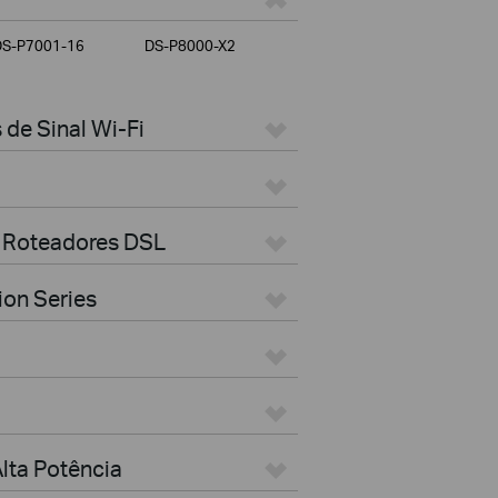
DS-P7001-16
DS-P8000-X2
de Sinal Wi-Fi
 Roteadores DSL
ion Series
lta Potência