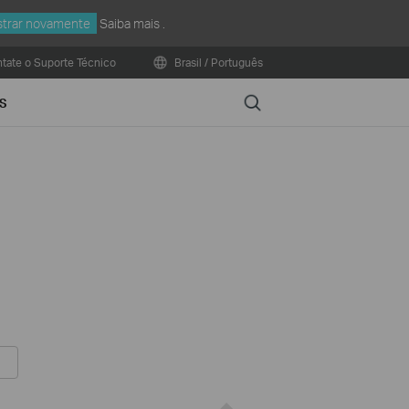
trar novamente
Saiba mais
.
tate o Suporte Técnico
Brasil / Português
Search
S