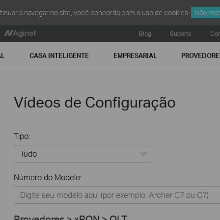
ntinuar a navegar no site, você concorda com o uso de cookies.
Não mos
Blog
Suporte
Con
AL
CASA INTELIGENTE
EMPRESARIAL
PROVEDORE
Vídeos de Configuração
Tipo:
Tudo
Número do Modelo:
Residencial
Casa Inteligente
Provedores > xPON > OLT