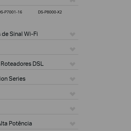
DS-P7001-16
DS-P8000-X2
de Sinal Wi-Fi
 Roteadores DSL
ion Series
lta Potência