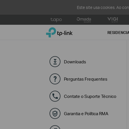
Este site usa cookies. Ao co
Click
to
TP-Link, Reliably Smart
skip
RESIDENCI
the
navigation
bar
Downloads
Perguntas Frequentes
Contate o Suporte Técnico
Garantia e Política RMA