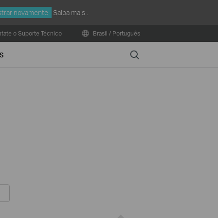
trar novamente
Saiba mais
.
tate o Suporte Técnico
Brasil / Português
Search
S