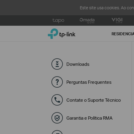
Este site usa cookies. Ao co
Click
to
TP-Link, Reliably Smart
skip
RESIDENCI
the
navigation
bar
Downloads
Perguntas Frequentes
Contate o Suporte Técnico
Garantia e Política RMA