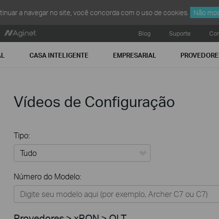
ntinuar a navegar no site, você concorda com o uso de cookies.
Não mos
Blog
Suporte
Con
AL
CASA INTELIGENTE
EMPRESARIAL
PROVEDORE
Vídeos de Configuração
Tipo:
Tudo
Número do Modelo:
Residencial
Casa Inteligente
Provedores > xPON > OLT