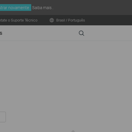
trar novamente
Saiba mais
.
tate o Suporte Técnico
Brasil / Português
Search
S