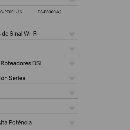
DS-P7001-16
DS-P8000-X2
de Sinal Wi-Fi
 Roteadores DSL
ion Series
lta Potência