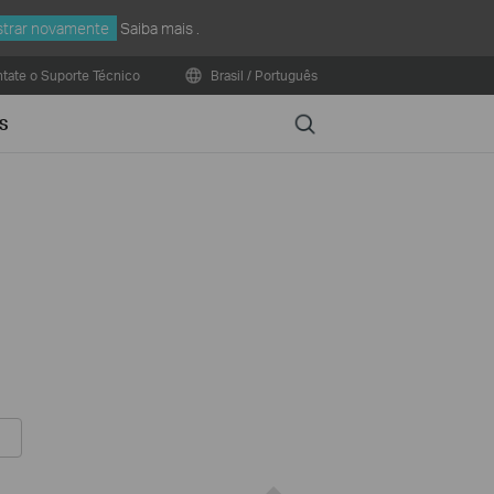
trar novamente
Saiba mais
.
tate o Suporte Técnico
Brasil / Português
Search
S