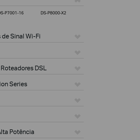
DS-P7001-16
DS-P8000-X2
de Sinal Wi-Fi
 Roteadores DSL
ion Series
lta Potência