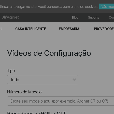
ntinuar a navegar no site, você concorda com o uso de cookies.
Não mos
Blog
Suporte
Con
AL
CASA INTELIGENTE
EMPRESARIAL
PROVEDORE
Vídeos de Configuração
Tipo:
Tudo
Número do Modelo:
Residencial
Casa Inteligente
Provedores > xPON > OLT