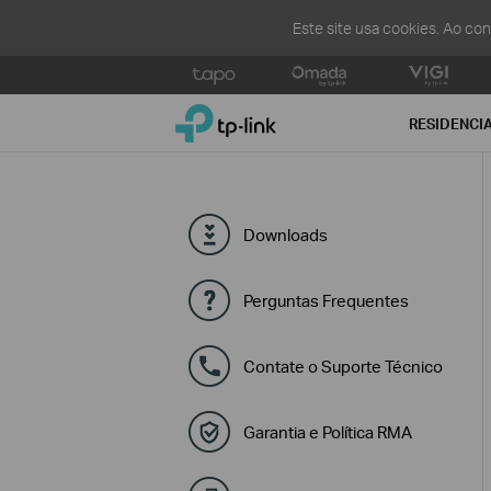
Este site usa cookies. Ao co
Click
to
TP-Link, Reliably Smart
skip
RESIDENCI
the
navigation
bar
Downloads
Perguntas Frequentes
Contate o Suporte Técnico
Garantia e Política RMA