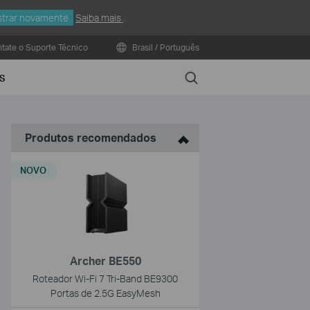
trar novamente
Saiba mais
.
tate o Suporte Técnico
Brasil / Português
Search
S
Produtos recomendados
NOVO
Archer BE550
Roteador Wi-Fi 7 Tri-Band BE9300
Portas de 2.5G EasyMesh