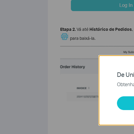
Etapa 2.
Vá até
Histórico de Pedidos
,
para baixá-la.
De Uni
Obtenha