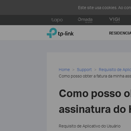
Este site usa cookies. Ao co
Click
to
TP-Link, Reliably Smart
skip
RESIDENCI
the
navigation
bar
Home
Support
Requisito de Apli
Como posso obter a fatura da minha as
Como posso ob
assinatura do
Requisito de Aplicativo do Usuário