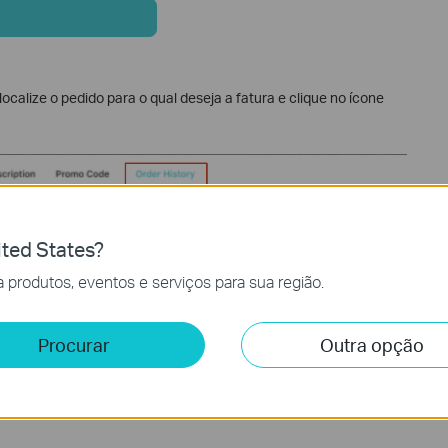
 localize o pedido para o qual deseja a fatura e clique no ícone
ted States?
 produtos, eventos e serviços para sua região.
Procurar
Outra opção