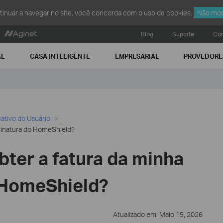
ntinuar a navegar no site, você concorda com o uso de cookies.
Não mos
Blog
Suporte
Con
AL
CASA INTELIGENTE
EMPRESARIAL
PROVEDORE
cativo do Usuário
sinatura do HomeShield?
ter a fatura da minha
 HomeShield?
Atualizado em: Maio 19, 2026